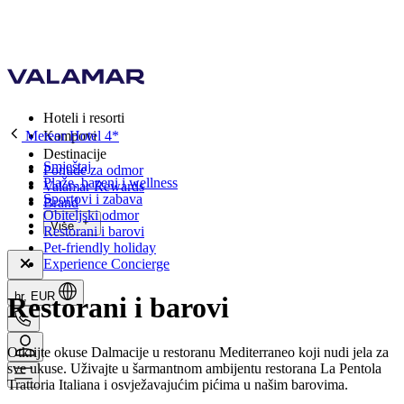
Hoteli i resorti
Meteor Hotel 4*
Kampovi
Destinacije
Smještaj
Ponude za odmor
Plaže, bazeni i wellness
Valamar Rewards
Sportovi i zabava
Brand
Obiteljski odmor
Više
Restorani i barovi
Pet-friendly holiday
Experience Concierge
hr, EUR
Restorani i barovi
Otkrijte okuse Dalmacije u restoranu Mediterraneo koji nudi jela za
sve ukuse. Uživajte u šarmantnom ambijentu restorana La Pentola
Trattoria Italiana i osvježavajućim pićima u našim barovima.