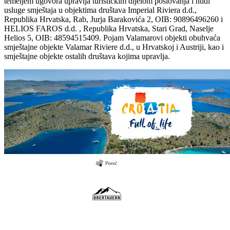
temeljem ugovora upravlja turističkim dijelom poslovanja i nudi
usluge smještaja u objektima društava Imperial Riviera d.d.,
Republika Hrvatska, Rab, Jurja Barakovića 2, OIB: 90896496260 i
HELIOS FAROS d.d. , Republika Hrvatska, Stari Grad, Naselje
Helios 5, OIB: 48594515409. Pojam Valamarovi objekti obuhvaća
smještajne objekte Valamar Riviere d.d., u Hrvatskoj i Austriji, kao i
smještajne objekte ostalih društava kojima upravlja.