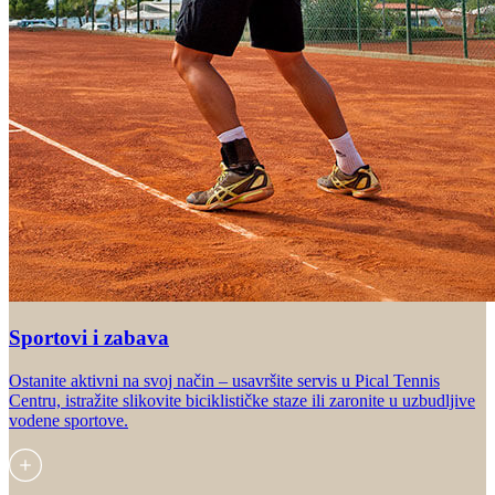
Sportovi i zabava
Ostanite aktivni na svoj način – usavršite servis u Pical Tennis
Centru, istražite slikovite biciklističke staze ili zaronite u uzbudljive
vodene sportove.