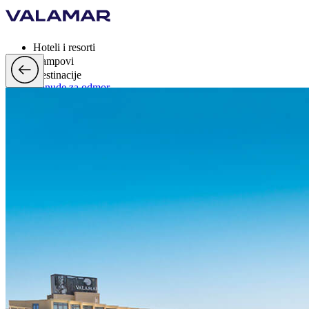
Hoteli i resorti
Kampovi
Destinacije
Ponude za odmor
Valamar Rewards
Brand
Više
hr, EUR