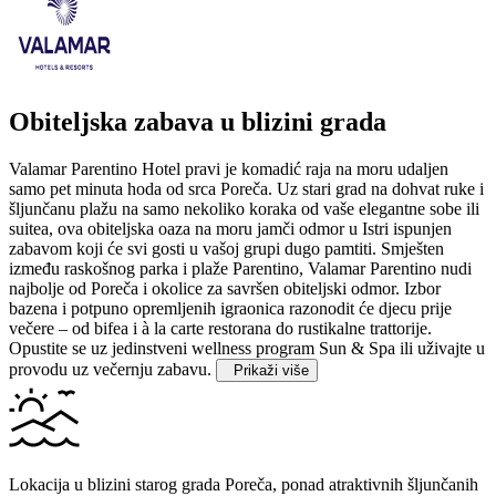
Obiteljska zabava u blizini grada
Valamar Parentino Hotel pravi je komadić raja na moru udaljen
samo pet minuta hoda od srca Poreča. Uz stari grad na dohvat ruke i
šljunčanu plažu na samo nekoliko koraka od vaše elegantne sobe ili
suitea, ova obiteljska oaza na moru jamči odmor u Istri ispunjen
zabavom koji će svi gosti u vašoj grupi dugo pamtiti.
Smješten
između raskošnog parka i plaže Parentino, Valamar Parentino nudi
najbolje od Poreča i okolice za savršen obiteljski odmor. Izbor
bazena i potpuno opremljenih igraonica razonodit će djecu prije
večere – od bifea i à la carte restorana do rustikalne trattorije.
Opustite se uz jedinstveni wellness program Sun & Spa ili uživajte u
provodu uz večernju zabavu.
Prikaži više
Lokacija u blizini starog grada Poreča, ponad atraktivnih šljunčanih