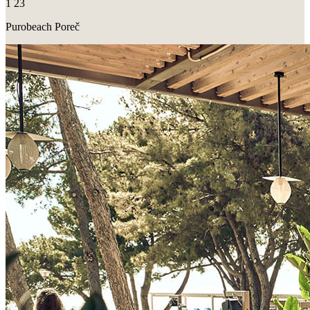
1
23
Purobeach Poreč