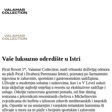
Vaše luksuzno odredište u Istri
Pical Resort 5*, Valamar Collection, nudi vrhunski doživljaj odmora
na plaži Pical i živahnoj Parenzana šetnici, poznatoj po šarmantnim
trgovima te zabavnim, sportskim i gastronomskim sadržajima.
Uživajte u modernim sobama i suiteovima, kao i u V Level usluzi
koja uključuje najbolji smještaj u resortu uz ekskluzivne sadržaje i
usluge. Otkrijte raznovrsnu gourmet ponudu, od fine dining
restorana s jelovnikom renomiranih chefova s Michelinovim
zvjezdicama do buffeta s izborom zdravih mediteranskih i istarskih
jela.
Opustite se na unutarnjim i vanjskim tematskim bazenima ili
uživajte u moru na tri plaže s brojnim sportskim i zabavnim