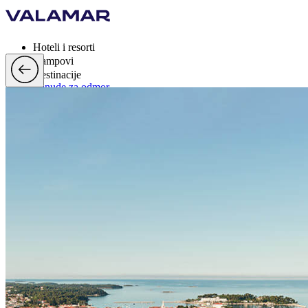
Hoteli i resorti
Kampovi
Destinacije
Ponude za odmor
Valamar Rewards
Brand
Više
hr, EUR