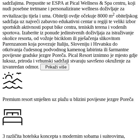
sadržajima. Prepustite se ESPA at Pical Wellness & Spa centru, koji
nudi posebne tretmane i personalizirane wellness doživljaje za
2
revitalizaciju tijela i uma. Obitelji ovdje očekuje 8000 m
obiteljskog
sadržaja uz najveći zabavno edukativni centar u regiji te veliki izbor
sportskih aktivnosti poput bike centra, teniskih terena i vodenih
sportova. Izaberite iz ponude jedinstvenih doživljaja za istraživanje
okolice resorta, od vožnje biciklom ili pješačenja slikovitom
Parenzanom koja povezuje Italiju, Sloveniju i Hrvatsku do
otkrivanja čudesnog podvodnog kamenog labirinta ili šarmantne
povijesne gradske jezgre Poreča. Pical Resort iznimno je mjesto gdje
luksuz, priroda i vrhunski sadržaji stvaraju savršeno okruženje za
izvanredan odmor.
Prikaži više
Premium resort smješten uz plažu u blizini povijesne jezgre Poreča
3 različita hotelska koncepta s modernim sobama i suiteovima,