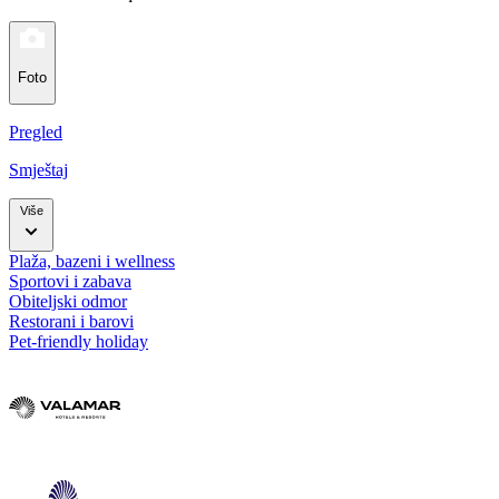
Foto
Pregled
Smještaj
Više
Plaža, bazeni i wellness
Sportovi i zabava
Obiteljski odmor
Restorani i barovi
Pet-friendly holiday