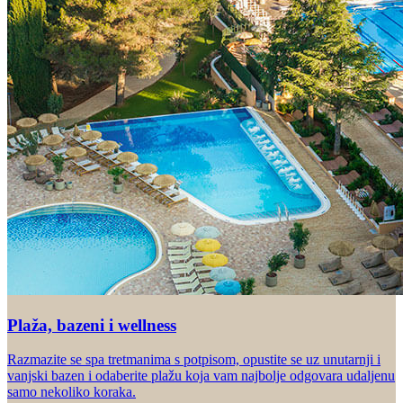
Plaža, bazeni i wellness
Razmazite se spa tretmanima s potpisom, opustite se uz unutarnji i
vanjski bazen i odaberite plažu koja vam najbolje odgovara udaljenu
samo nekoliko koraka.