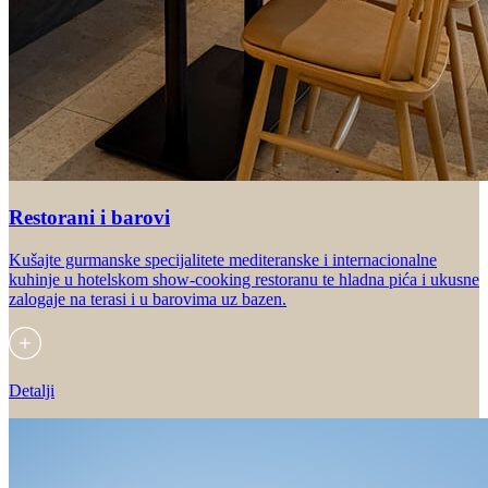
Restorani i barovi
Kušajte gurmanske specijalitete mediteranske i internacionalne
kuhinje u hotelskom show-cooking restoranu te hladna pića i ukusne
zalogaje na terasi i u barovima uz bazen.
Detalji