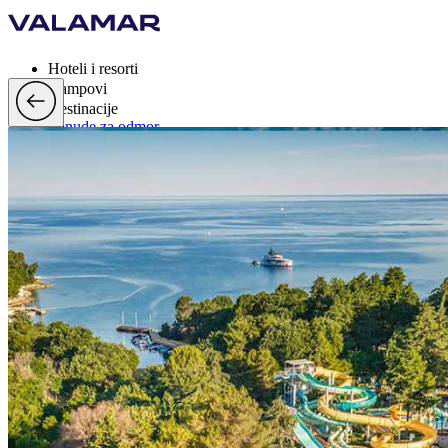
Hoteli i resorti
Kampovi
Destinacije
Ponude za odmor
Valamar Rewards
Brand
Više
hr, EUR