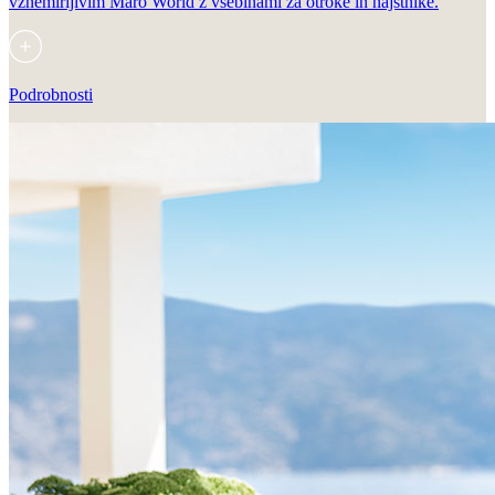
vznemirljivim Maro World z vsebinami za otroke in najstnike.
Podrobnosti