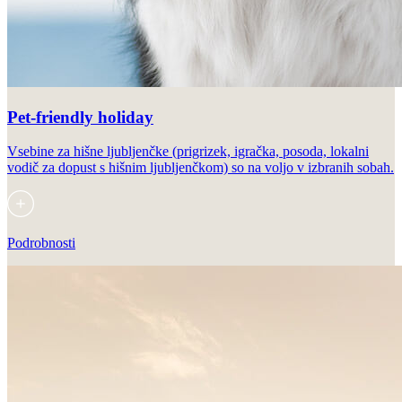
Pet-friendly holiday
Vsebine za hišne ljubljenčke (prigrizek, igračka, posoda, lokalni
vodič za dopust s hišnim ljubljenčkom) so na voljo v izbranih sobah.
Podrobnosti