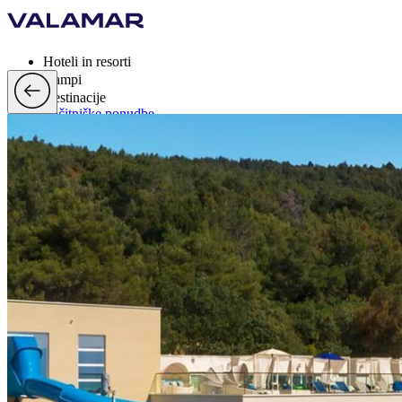
Hoteli in resorti
Kampi
Destinacije
Počitniške ponudbe
Valamar Rewards
Blagovne znamke
Več
si, EUR