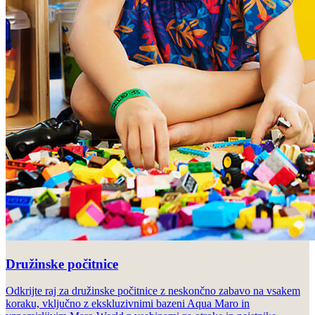
Družinske počitnice
Odkrijte raj za družinske počitnice z neskončno zabavo na vsakem
koraku, vključno z ekskluzivnimi bazeni Aqua Maro in