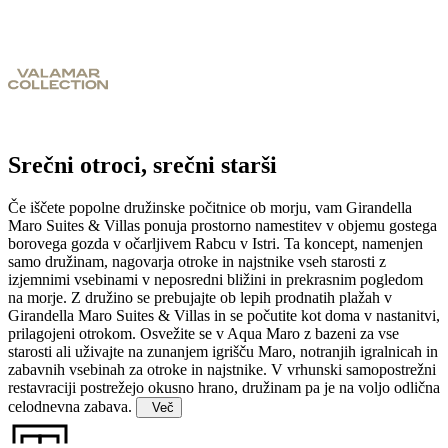
Srečni otroci, srečni starši
Če iščete popolne družinske počitnice ob morju, vam Girandella
Maro Suites & Villas ponuja prostorno namestitev v objemu gostega
borovega gozda v očarljivem Rabcu v Istri. Ta koncept, namenjen
samo družinam, nagovarja otroke in najstnike vseh starosti z
izjemnimi vsebinami v neposredni bližini in prekrasnim pogledom
na morje.
Z družino se prebujajte ob lepih prodnatih plažah v
Girandella Maro Suites & Villas in se počutite kot doma v nastanitvi,
prilagojeni otrokom. Osvežite se v Aqua Maro z bazeni za vse
starosti ali uživajte na zunanjem igrišču Maro, notranjih igralnicah in
zabavnih vsebinah za otroke in najstnike. V vrhunski samopostrežni
restavraciji postrežejo okusno hrano, družinam pa je na voljo odlična
celodnevna zabava.
Več