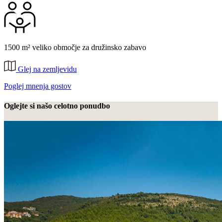
1500 m² veliko območje za družinsko zabavo
Glej na zemljevidu
Poglej mnenja gostov
Oglejte si našo celotno ponudbo