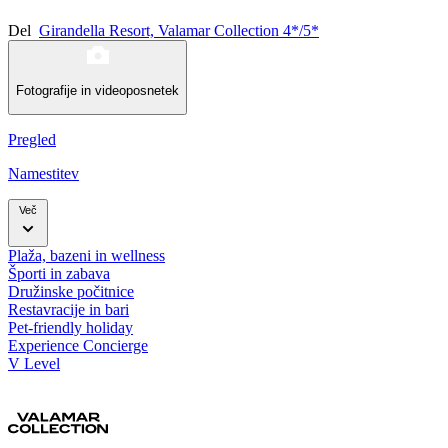
Del
Girandella Resort, Valamar Collection 4*/5*
Fotografije in videoposnetek
Pregled
Namestitev
Več
Plaža, bazeni in wellness
Športi in zabava
Družinske počitnice
Restavracije in bari
Pet-friendly holiday
Experience Concierge
V Level