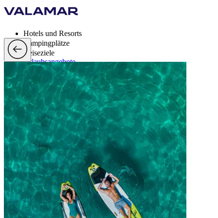
Hotels und Resorts
Campingplätze
Reiseziele
Urlaubsangebote
Valamar Rewards
Brands
Mehr
de, EUR