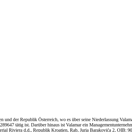
ien und der Republik Österreich, wo es über seine Niederlassung Valama
9647 tätig ist. Darüber hinaus ist Valamar ein Managementunternehmen
perial Riviera d.d., Republik Kroatien, Rab, Jurja Barakovića 2, OI