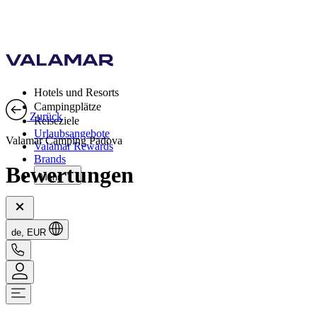
Hotels und Resorts
Campingplätze
Zurück
Reiseziele
Urlaubsangebote
Valamar Camping Padova
Valamar Rewards
Brands
Bewertungen
Mehr
de, EUR