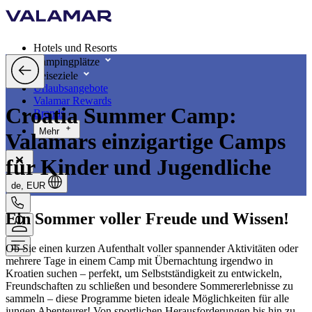
Hotels und Resorts
Campingplätze
Reiseziele
Urlaubsangebote
Valamar Rewards
Croatia Summer Camp:
Brands
Mehr
Valamars einzigartige Camps
für Kinder und Jugendliche
de, EUR
Ein Sommer voller Freude und Wissen!
Ob Sie einen kurzen Aufenthalt voller spannender Aktivitäten oder
mehrere Tage in einem Camp mit Übernachtung irgendwo in
Kroatien suchen – perfekt, um Selbstständigkeit zu entwickeln,
Freundschaften zu schließen und besondere Sommererlebnisse zu
sammeln – diese Programme bieten ideale Möglichkeiten für alle
jungen Abenteurer! Von sportlichen Herausforderungen bis hin zu