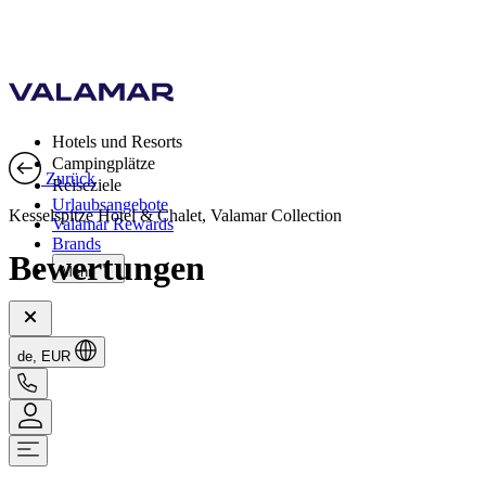
Hotels und Resorts
Campingplätze
Zurück
Reiseziele
Urlaubsangebote
Kesselspitze Hotel & Chalet, Valamar Collection
Valamar Rewards
Brands
Bewertungen
Mehr
de, EUR