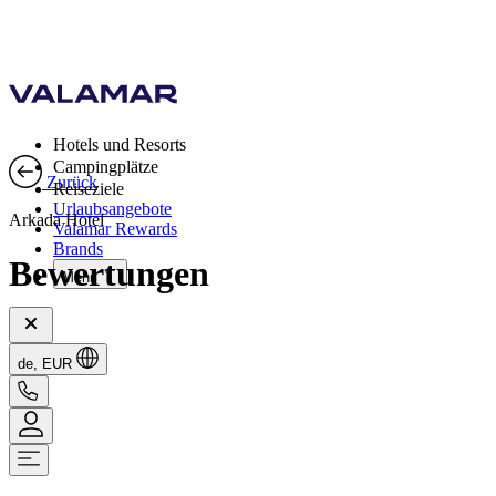
Hotels und Resorts
Campingplätze
Zurück
Reiseziele
Urlaubsangebote
Arkada Hotel
Valamar Rewards
Brands
Bewertungen
Mehr
de, EUR