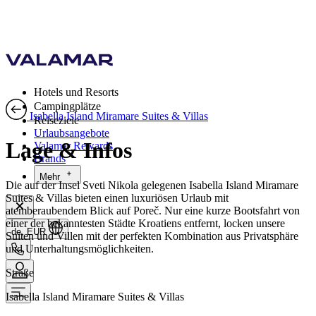
Hotels und Resorts
Campingplätze
Isabella Island Miramare Suites & Villas
Reiseziele
Urlaubsangebote
Lage & Infos
Valamar Rewards
Brands
Mehr
Die auf der Insel Sveti Nikola gelegenen Isabella Island Miramare
Suites & Villas bieten einen luxuriösen Urlaub mit
atemberaubendem Blick auf Poreč. Nur eine kurze Bootsfahrt von
einer der bekanntesten Städte Kroatiens entfernt, locken unsere
de, EUR
Suiten und Villen mit der perfekten Kombination aus Privatsphäre
und Unterhaltungsmöglichkeiten.
Straße
Isabella Island Miramare Suites & Villas