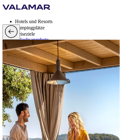
Hotels und Resorts
Campingplätze
Reiseziele
Urlaubsangebote
Valamar Rewards
Brands
Mehr
de, EUR