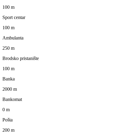
100 m
Sport centar
100 m
Ambulanta
250 m
Brodsko pristanište
100 m
Banka
2000 m
Bankomat
0 m
Pošta
200 m