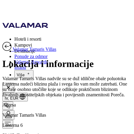
Hoteli i resorti
Kampovi
Valamar Tamaris Villas
Destinacije
Ponude za odmor
Lokacija i informacije
Valamar Rewards
Brand
Više
Valamar Tamaris Villas nadvile su se duž idilične obale poluotoka
Lanterna nudeći blizinu plaža i svega što vam može zatrebati. One
su vaše osobno utočište koje se odlikuje praktičnom blizinom
živahnih ugostiteljskih objekata i povijesnih znamenitosti Poreča.
hr, EUR
Adresa
Valamar Tamaris Villas
Lanterna 6