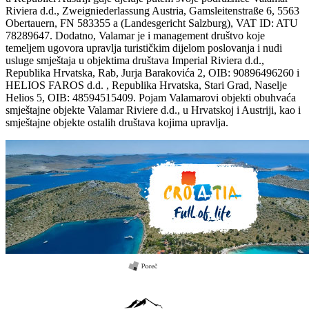
Riviera d.d., Zweigniederlassung Austria, Gamsleitenstraße 6, 5563
Obertauern, FN 583355 a (Landesgericht Salzburg), VAT ID: ATU
78289647. Dodatno, Valamar je i management društvo koje
temeljem ugovora upravlja turističkim dijelom poslovanja i nudi
usluge smještaja u objektima društava Imperial Riviera d.d.,
Republika Hrvatska, Rab, Jurja Barakovića 2, OIB: 90896496260 i
HELIOS FAROS d.d. , Republika Hrvatska, Stari Grad, Naselje
Helios 5, OIB: 48594515409. Pojam Valamarovi objekti obuhvaća
smještajne objekte Valamar Riviere d.d., u Hrvatskoj i Austriji, kao i
smještajne objekte ostalih društava kojima upravlja.