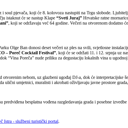
zz i soul pjevača, koji će 8. kolovoza nastupiti na Trgu slobode. Ljubite
ju istaknut će se nastup Klape
“Sveti Juraj”
Hrvatske ratne mornarice
jani”
, koji se održavaju već 64 godine. Večeri na otvorenom dodatno će
arku Olge Ban donosi deset večeri uz ples na svili, svjetlosne instalaci
 – Poreč Cocktail Festival”
, koji će se održati 11. i 12. srpnja uz n
, dok “Vina Poreča” nude priliku za degustaciju lokalnih vina u ugodnoj
od otvorenim nebom, uz glazbeni ugođaj DJ-a, dok će interpretacijske š
ada ulični umjetnici, muralisti i akrobati oživljavaju javne prostore grada
u predviđena besplatna vođena razgledavanja grada i posebne izvedbe 
 Istra - službeni turistički portal
.