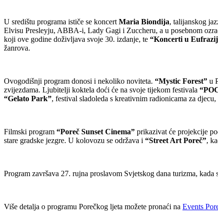
U središtu programa ističe se koncert
Maria Biondija
, talijanskog ja
Elvisu Presleyju, ABBA-i, Lady Gagi i Zuccheru, a u posebnom ozrač
koji ove godine doživljava svoje 30. izdanje, te
“Koncerti u Eufrazi
žanrova.
Ovogodišnji program donosi i nekoliko noviteta.
“Mystic Forest”
u P
zvijezdama. Ljubitelji koktela doći će na svoje tijekom festivala
“POCO
“Gelato Park”
, festival sladoleda s kreativnim radionicama za djecu
Filmski program
“Poreč Sunset Cinema”
prikazivat će projekcije p
stare gradske jezgre. U kolovozu se održava i
“Street Art Poreč”
, k
Program završava 27. rujna proslavom Svjetskog dana turizma, kada s
Više detalja o programu Porečkog ljeta možete pronaći na
Events Poreč