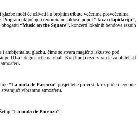
lji glazbe moći će uživati i u brojnim tribute večerima posvećenima
. Program uključuje i renomirane cikluse poput
“Jazz u lapidariju”
,
 obogatiti
“Music on the Square”
, koncerti lokalnih bendova raznih
je i ambijentalnu glazbu, čime se stvara magično iskustvo pod
astupe DJ-a i degustacije na obali. Kraj lipnja rezerviran je za obiteljski
 atmosferi.
etnje
“La mula de Parenzo”
posjetitelje provesti kroz priče i legende
, stvarajući vibrantnu atmosferu.
šetnji
“La mula de Parenzo”
.