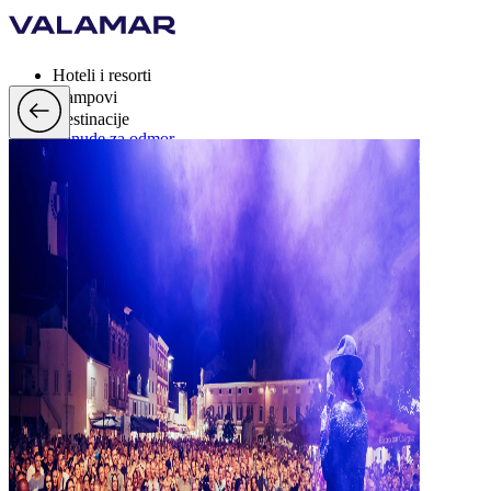
Hoteli i resorti
Kampovi
Destinacije
Ponude za odmor
Valamar Rewards
Brand
Više
hr, EUR