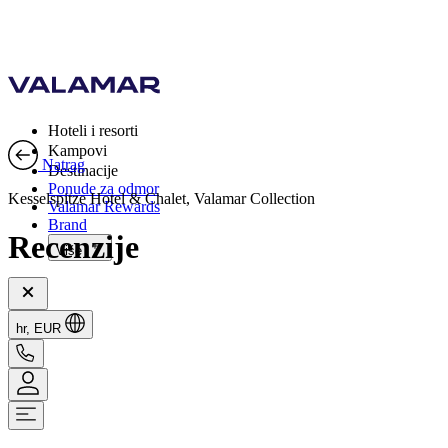
Hoteli i resorti
Kampovi
Natrag
Destinacije
Ponude za odmor
Kesselspitze Hotel & Chalet, Valamar Collection
Valamar Rewards
Brand
Recenzije
Više
hr, EUR