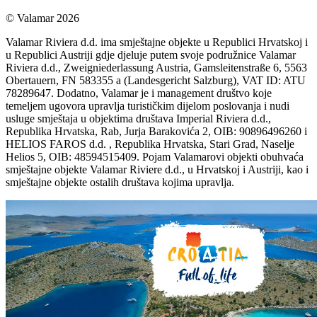
© Valamar 2026
Valamar Riviera d.d. ima smještajne objekte u Republici Hrvatskoj i
u Republici Austriji gdje djeluje putem svoje podružnice Valamar
Riviera d.d., Zweigniederlassung Austria, Gamsleitenstraße 6, 5563
Obertauern, FN 583355 a (Landesgericht Salzburg), VAT ID: ATU
78289647. Dodatno, Valamar je i management društvo koje
temeljem ugovora upravlja turističkim dijelom poslovanja i nudi
usluge smještaja u objektima društava Imperial Riviera d.d.,
Republika Hrvatska, Rab, Jurja Barakovića 2, OIB: 90896496260 i
HELIOS FAROS d.d. , Republika Hrvatska, Stari Grad, Naselje
Helios 5, OIB: 48594515409. Pojam Valamarovi objekti obuhvaća
smještajne objekte Valamar Riviere d.d., u Hrvatskoj i Austriji, kao i
smještajne objekte ostalih društava kojima upravlja.