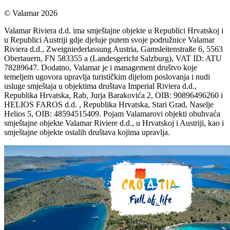
© Valamar 2026
Valamar Riviera d.d. ima smještajne objekte u Republici Hrvatskoj i
u Republici Austriji gdje djeluje putem svoje podružnice Valamar
Riviera d.d., Zweigniederlassung Austria, Gamsleitenstraße 6, 5563
Obertauern, FN 583355 a (Landesgericht Salzburg), VAT ID: ATU
78289647. Dodatno, Valamar je i management društvo koje
temeljem ugovora upravlja turističkim dijelom poslovanja i nudi
usluge smještaja u objektima društava Imperial Riviera d.d.,
Republika Hrvatska, Rab, Jurja Barakovića 2, OIB: 90896496260 i
HELIOS FAROS d.d. , Republika Hrvatska, Stari Grad, Naselje
Helios 5, OIB: 48594515409. Pojam Valamarovi objekti obuhvaća
smještajne objekte Valamar Riviere d.d., u Hrvatskoj i Austriji, kao i
smještajne objekte ostalih društava kojima upravlja.