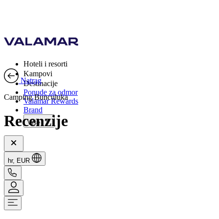
Hoteli i resorti
Kampovi
Natrag
Destinacije
Ponude za odmor
Camping Bunculuka
Valamar Rewards
Brand
Recenzije
Više
hr, EUR