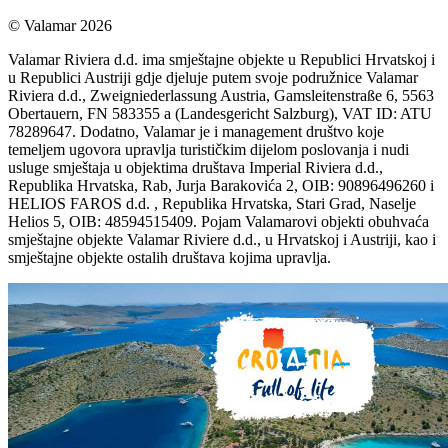
© Valamar 2026
Valamar Riviera d.d. ima smještajne objekte u Republici Hrvatskoj i
u Republici Austriji gdje djeluje putem svoje podružnice Valamar
Riviera d.d., Zweigniederlassung Austria, Gamsleitenstraße 6, 5563
Obertauern, FN 583355 a (Landesgericht Salzburg), VAT ID: ATU
78289647. Dodatno, Valamar je i management društvo koje
temeljem ugovora upravlja turističkim dijelom poslovanja i nudi
usluge smještaja u objektima društava Imperial Riviera d.d.,
Republika Hrvatska, Rab, Jurja Barakovića 2, OIB: 90896496260 i
HELIOS FAROS d.d. , Republika Hrvatska, Stari Grad, Naselje
Helios 5, OIB: 48594515409. Pojam Valamarovi objekti obuhvaća
smještajne objekte Valamar Riviere d.d., u Hrvatskoj i Austriji, kao i
smještajne objekte ostalih društava kojima upravlja.