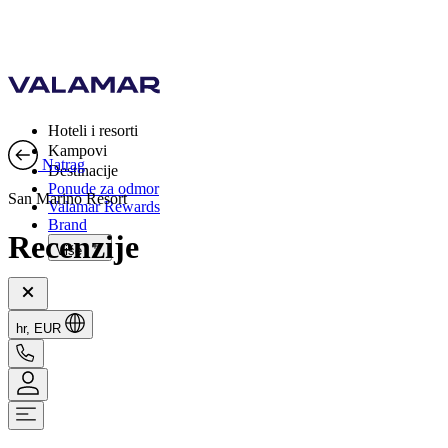
Hoteli i resorti
Kampovi
Natrag
Destinacije
Ponude za odmor
San Marino Resort
Valamar Rewards
Brand
Recenzije
Više
hr, EUR