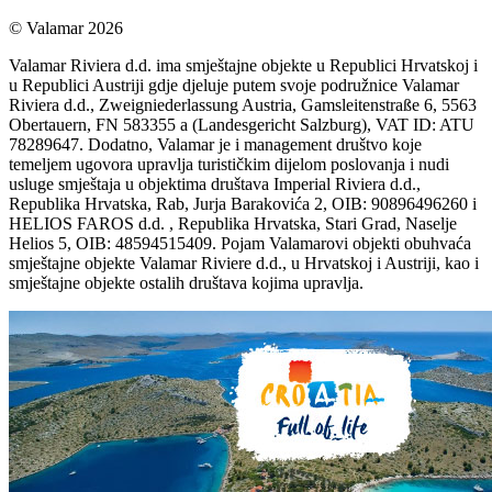
© Valamar 2026
Valamar Riviera d.d. ima smještajne objekte u Republici Hrvatskoj i
u Republici Austriji gdje djeluje putem svoje podružnice Valamar
Riviera d.d., Zweigniederlassung Austria, Gamsleitenstraße 6, 5563
Obertauern, FN 583355 a (Landesgericht Salzburg), VAT ID: ATU
78289647. Dodatno, Valamar je i management društvo koje
temeljem ugovora upravlja turističkim dijelom poslovanja i nudi
usluge smještaja u objektima društava Imperial Riviera d.d.,
Republika Hrvatska, Rab, Jurja Barakovića 2, OIB: 90896496260 i
HELIOS FAROS d.d. , Republika Hrvatska, Stari Grad, Naselje
Helios 5, OIB: 48594515409. Pojam Valamarovi objekti obuhvaća
smještajne objekte Valamar Riviere d.d., u Hrvatskoj i Austriji, kao i
smještajne objekte ostalih društava kojima upravlja.