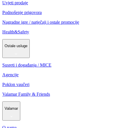
Uvjeti prodaje
Podnošenje prigovora
Nagradne igre / natječaji i ostale promocije
Health&Safety
Ostale usluge
Susreti i događanja / MICE
Agencije
Poklon vaučeri
Valamar Family & Friends
Valamar
O nama