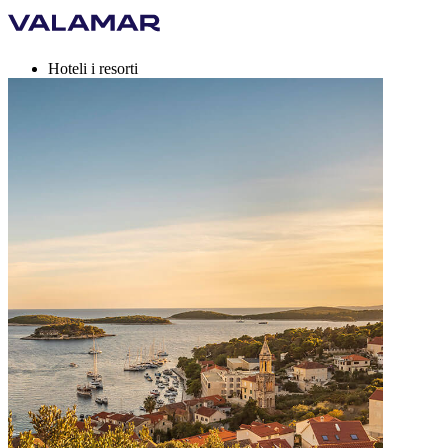
Hoteli i resorti
Kampovi
Destinacije
Ponude za odmor
Valamar Rewards
Brand
Više
hr, EUR