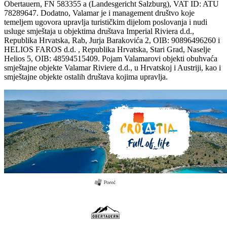
Obertauern, FN 583355 a (Landesgericht Salzburg), VAT ID: ATU
78289647. Dodatno, Valamar je i management društvo koje
temeljem ugovora upravlja turističkim dijelom poslovanja i nudi
usluge smještaja u objektima društava Imperial Riviera d.d.,
Republika Hrvatska, Rab, Jurja Barakovića 2, OIB: 90896496260 i
HELIOS FAROS d.d. , Republika Hrvatska, Stari Grad, Naselje
Helios 5, OIB: 48594515409. Pojam Valamarovi objekti obuhvaća
smještajne objekte Valamar Riviere d.d., u Hrvatskoj i Austriji, kao i
smještajne objekte ostalih društava kojima upravlja.