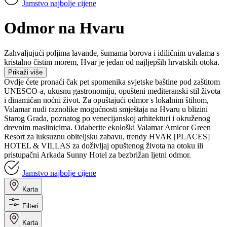
Jamstvo najbolje cijene
Odmor na Hvaru
Zahvaljujući poljima lavande, šumama borova i idiličnim uvalama s
kristalno čistim morem, Hvar je jedan od najljepših hrvatskih otoka.
Prikaži više
Ovdje ćete pronaći čak pet spomenika svjetske baštine pod zaštitom
UNESCO-a, ukusnu gastronomiju, opušteni mediteranski stil života
i dinamičan noćni život. Za opuštajući odmor s lokalnim štihom,
Valamar nudi raznolike mogućnosti smještaja na Hvaru u blizini
Starog Grada, poznatog po venecijanskoj arhitekturi i okruženog
drevnim maslinicima. Odaberite ekološki Valamar Amicor Green
Resort za luksuznu obiteljsku zabavu, trendy HVAR [PLACES]
HOTEL & VILLAS za doživljaj opuštenog života na otoku ili
pristupačni Arkada Sunny Hotel za bezbrižan ljetni odmor.
Jamstvo najbolje cijene
Karta
Filteri
Karta