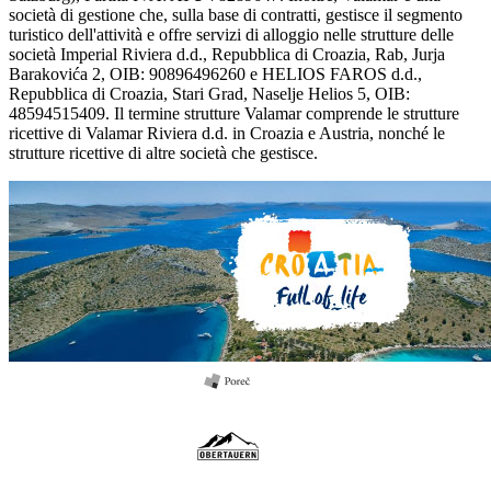
società di gestione che, sulla base di contratti, gestisce il segmento
turistico dell'attività e offre servizi di alloggio nelle strutture delle
società Imperial Riviera d.d., Repubblica di Croazia, Rab, Jurja
Barakovića 2, OIB: 90896496260 e HELIOS FAROS d.d.,
Repubblica di Croazia, Stari Grad, Naselje Helios 5, OIB:
48594515409. Il termine strutture Valamar comprende le strutture
ricettive di Valamar Riviera d.d. in Croazia e Austria, nonché le
strutture ricettive di altre società che gestisce.