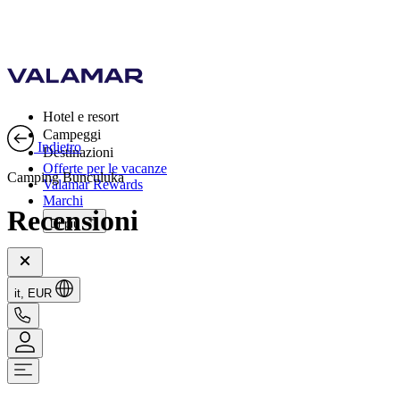
Hotel e resort
Campeggi
Indietro
Destinazioni
Offerte per le vacanze
Camping Bunculuka
Valamar Rewards
Marchi
Recensioni
Di più
it, EUR