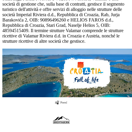
società di gestione che, sulla base di contratti, gestisce il segmento
turistico dell'attività e offre servizi di alloggio nelle strutture delle
società Imperial Riviera d.d., Repubblica di Croazia, Rab, Jurja
Barakovića 2, OIB: 90896496260 e HELIOS FAROS d.d.,
Repubblica di Croazia, Stari Grad, Naselje Helios 5, OIB:
48594515409. Il termine strutture Valamar comprende le strutture
ricettive di Valamar Riviera d.d. in Croazia e Austria, nonché le
strutture ricettive di altre società che gestisce.