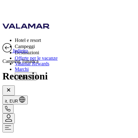
Hotel e resort
Campeggi
Indietro
Destinazioni
Offerte per le vacanze
Camping Tunarica
Valamar Rewards
Marchi
Recensioni
Di più
it, EUR