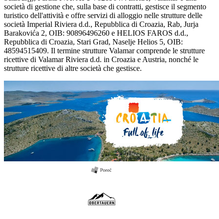
società di gestione che, sulla base di contratti, gestisce il segmento
turistico dell'attività e offre servizi di alloggio nelle strutture delle
società Imperial Riviera d.d., Repubblica di Croazia, Rab, Jurja
Barakovića 2, OIB: 90896496260 e HELIOS FAROS d.d.,
Repubblica di Croazia, Stari Grad, Naselje Helios 5, OIB:
48594515409. Il termine strutture Valamar comprende le strutture
ricettive di Valamar Riviera d.d. in Croazia e Austria, nonché le
strutture ricettive di altre società che gestisce.