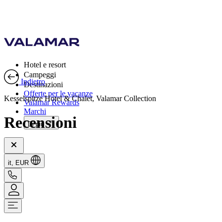
Hotel e resort
Campeggi
Indietro
Destinazioni
Offerte per le vacanze
Kesselspitze Hotel & Chalet, Valamar Collection
Valamar Rewards
Marchi
Recensioni
Di più
it, EUR