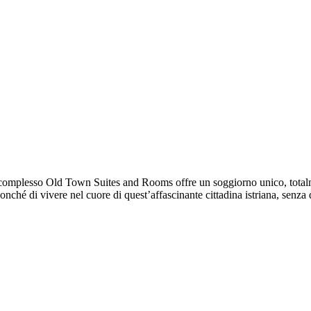
 il complesso Old Town Suites and Rooms offre un soggiorno unico, totalme
i, nonché di vivere nel cuore di quest’affascinante cittadina istriana, senz