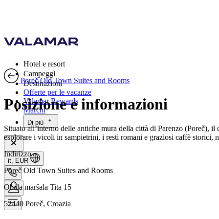
Hotel e resort
Campeggi
Poreč Old Town Suites and Rooms
Destinazioni
Offerte per le vacanze
Posizione e informazioni
Valamar Rewards
Marchi
Di più
Situato all’interno delle antiche mura della città di Parenzo (Poreč),
esplorare i vicoli in sampietrini, i resti romani e graziosi caffè storic
Indirizzo
it, EUR
Poreč Old Town Suites and Rooms
Obala maršala Tita 15
52440 Poreč, Croazia