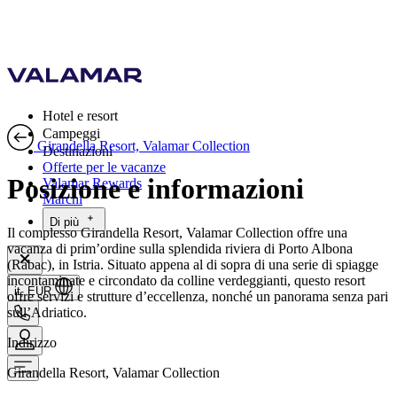
Hotel e resort
Campeggi
Girandella Resort, Valamar Collection
Destinazioni
Offerte per le vacanze
Posizione e informazioni
Valamar Rewards
Marchi
Di più
Il complesso Girandella Resort, Valamar Collection offre una
vacanza di prim’ordine sulla splendida riviera di Porto Albona
(Rabac), in Istria. Situato appena al di sopra di una serie di spiagge
incontaminate e circondato da colline verdeggianti, questo resort
it, EUR
offre servizi e strutture d’eccellenza, nonché un panorama senza pari
sull’Adriatico.
Indirizzo
Girandella Resort, Valamar Collection