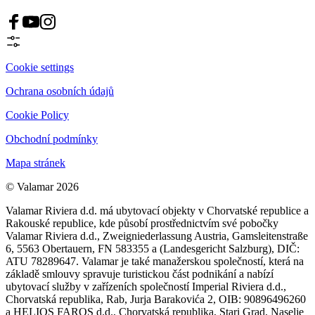
Cookie settings
Ochrana osobních údajů
Cookie Policy
Obchodní podmínky
Mapa stránek
© Valamar 2026
Valamar Riviera d.d. má ubytovací objekty v Chorvatské republice a
Rakouské republice, kde působí prostřednictvím své pobočky
Valamar Riviera d.d., Zweigniederlassung Austria, Gamsleitenstraße
6, 5563 Obertauern, FN 583355 a (Landesgericht Salzburg), DIČ:
ATU 78289647. Valamar je také manažerskou společností, která na
základě smlouvy spravuje turistickou část podnikání a nabízí
ubytovací služby v zařízeních společností Imperial Riviera d.d.,
Chorvatská republika, Rab, Jurja Barakovića 2, OIB: 90896496260
a HELIOS FAROS d.d., Chorvatská republika, Stari Grad, Naselje