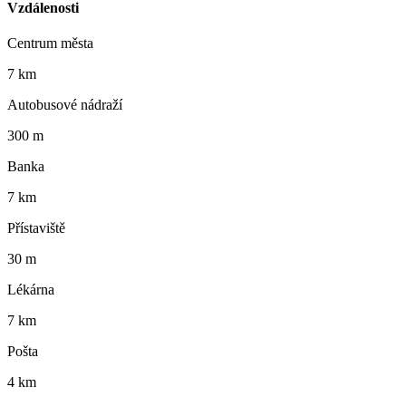
Vzdálenosti
Centrum města
7 km
Autobusové nádraží
300 m
Banka
7 km
Přístaviště
30 m
Lékárna
7 km
Pošta
4 km