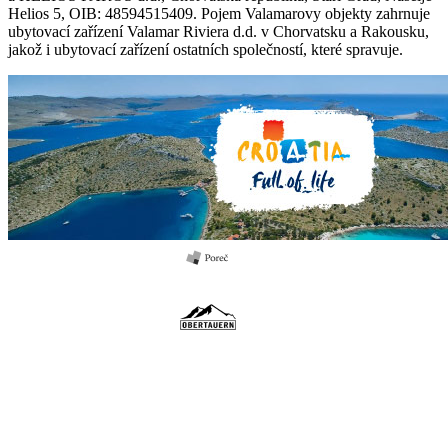
Helios 5, OIB: 48594515409. Pojem Valamarovy objekty zahrnuje
ubytovací zařízení Valamar Riviera d.d. v Chorvatsku a Rakousku,
jakož i ubytovací zařízení ostatních společností, které spravuje.