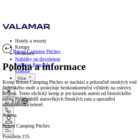
Hotely a resorty
Kempy
Brioni Camping Pitches
Destinace
Nabídky na dovolenou
Poloha a informace
Valamar Rewards
Značka
Více
Kemp Brioni Camping Pitches se nachází u průzračně modrých vod
Jaderského moře a poskytuje bezkonkurenční výhledy na ostrovy
Brijuni. Tento idylický kemp je jen kousek autem od historického
města Pula, poblíž starověkých římských ruin a uprostřed
cs, EUR
středomořské zeleně.
Adresa
Brioni Camping Pitches
Puntižela 155