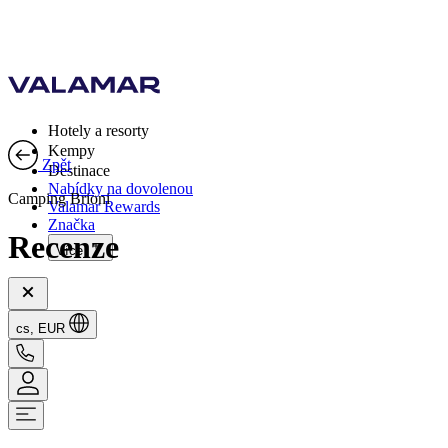
Hotely a resorty
Kempy
Zpět
Destinace
Nabídky na dovolenou
Camping Brioni
Valamar Rewards
Značka
Recenze
Více
cs, EUR