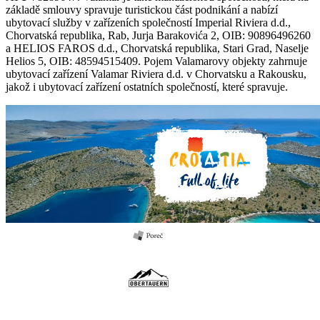
základě smlouvy spravuje turistickou část podnikání a nabízí
ubytovací služby v zařízeních společností Imperial Riviera d.d.,
Chorvatská republika, Rab, Jurja Barakovića 2, OIB: 90896496260
a HELIOS FAROS d.d., Chorvatská republika, Stari Grad, Naselje
Helios 5, OIB: 48594515409. Pojem Valamarovy objekty zahrnuje
ubytovací zařízení Valamar Riviera d.d. v Chorvatsku a Rakousku,
jakož i ubytovací zařízení ostatních společností, které spravuje.