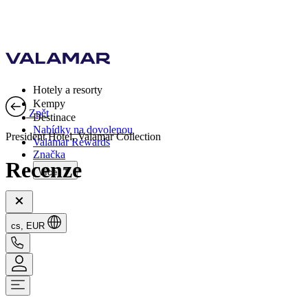
Hotely a resorty
Kempy
Zpět
Destinace
Nabídky na dovolenou
President Hotel, Valamar Collection
Valamar Rewards
Značka
Recenze
Více
cs, EUR