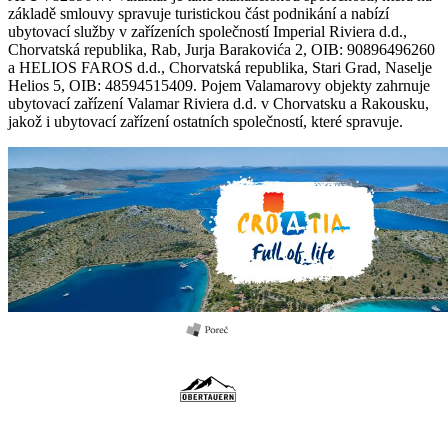
základě smlouvy spravuje turistickou část podnikání a nabízí
ubytovací služby v zařízeních společností Imperial Riviera d.d.,
Chorvatská republika, Rab, Jurja Barakovića 2, OIB: 90896496260
a HELIOS FAROS d.d., Chorvatská republika, Stari Grad, Naselje
Helios 5, OIB: 48594515409. Pojem Valamarovy objekty zahrnuje
ubytovací zařízení Valamar Riviera d.d. v Chorvatsku a Rakousku,
jakož i ubytovací zařízení ostatních společností, které spravuje.