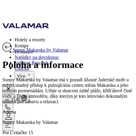
Hotely a resorty
Kempy
Sunny Makarska by Valamar
Destinace
Nabídky na dovolenou
Poloha a informace
Valamar Rewards
Značka
Více
Sunny Makarska by Valamar má v pozadí úžasné Jaderské moře a
nabízí snadný přístup k pulzujícímu centru města Makarska a jeho
rušným promenádám. Užijte si sluncem zalité pláže, křišťálově čisté
vody a živou atmosféru, díky kterým je toto letovisko dokonalým
cs, EUR
místem pro zábavu a relaxaci.
Adresa
Sunny Makarska by Valamar
Put Cvitačke 15