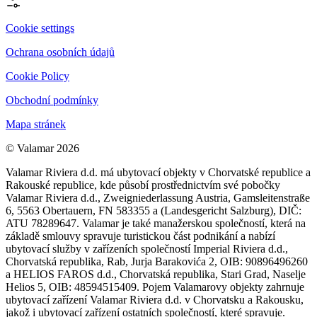
Cookie settings
Ochrana osobních údajů
Cookie Policy
Obchodní podmínky
Mapa stránek
© Valamar 2026
Valamar Riviera d.d. má ubytovací objekty v Chorvatské republice a
Rakouské republice, kde působí prostřednictvím své pobočky
Valamar Riviera d.d., Zweigniederlassung Austria, Gamsleitenstraße
6, 5563 Obertauern, FN 583355 a (Landesgericht Salzburg), DIČ:
ATU 78289647. Valamar je také manažerskou společností, která na
základě smlouvy spravuje turistickou část podnikání a nabízí
ubytovací služby v zařízeních společností Imperial Riviera d.d.,
Chorvatská republika, Rab, Jurja Barakovića 2, OIB: 90896496260
a HELIOS FAROS d.d., Chorvatská republika, Stari Grad, Naselje
Helios 5, OIB: 48594515409. Pojem Valamarovy objekty zahrnuje
ubytovací zařízení Valamar Riviera d.d. v Chorvatsku a Rakousku,
jakož i ubytovací zařízení ostatních společností, které spravuje.