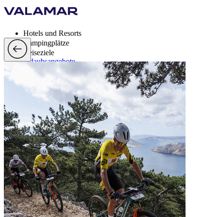
Hotels und Resorts
Campingplätze
Reiseziele
Urlaubsangebote
Valamar Rewards
Brands
Mehr
de, EUR