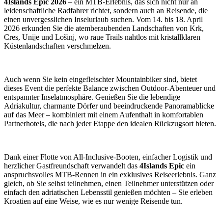
4Islands Epic 2026
– ein MTB-Erlebnis, das sich nicht nur an
leidenschaftliche Radfahrer richtet, sondern auch an Reisende, die
einen unvergesslichen Inselurlaub suchen. Vom 14. bis 18. April
2026 erkunden Sie die atemberaubenden Landschaften von Krk,
Cres, Unije und Lošinj, wo raue Trails nahtlos mit kristallklaren
Küstenlandschaften verschmelzen.
Auch wenn Sie kein eingefleischter Mountainbiker sind, bietet
dieses Event die perfekte Balance zwischen Outdoor-Abenteuer und
entspannter Inselatmosphäre. Genießen Sie die lebendige
Adriakultur, charmante Dörfer und beeindruckende Panoramablicke
auf das Meer – kombiniert mit einem Aufenthalt in komfortablen
Partnerhotels, die nach jeder Etappe den idealen Rückzugsort bieten.
Dank einer Flotte von All-Inclusive-Booten, einfacher Logistik und
herzlicher Gastfreundschaft verwandelt das
4Islands Epic
ein
anspruchsvolles MTB-Rennen in ein exklusives Reiseerlebnis. Ganz
gleich, ob Sie selbst teilnehmen, einen Teilnehmer unterstützen oder
einfach den adriatischen Lebensstil genießen möchten – Sie erleben
Kroatien auf eine Weise, wie es nur wenige Reisende tun.