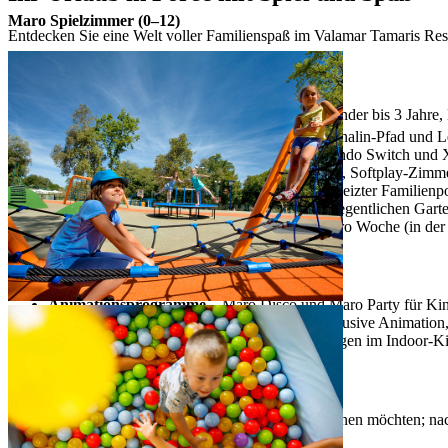
Maro Spielzimmer (0–12)
Entdecken Sie eine Welt voller Familienspaß im Valamar Tamaris Re
Familienangebote
Maro-Spielzimmer
– Maro Baby Club für Kinder bis 3 Jahre,
Maro Play Zone
– Spielplatz im Freien, Adrenalin-Pfad und L
Game Lounge
– mit Spielkonsolen PS, Nintendo Switch und X
Unterhaltung für alle Altersgruppen
– Kino, Softplay-Zimm
Familienstrände und Pools
– Kiesstrand, beheizter Familienp
Maro Garden
– konzipiert für Kinder mit gelegentlichen Gart
Open-Air-Kino
– Filmvorführungen einmal pro Woche (in der
Familienprogramme
Animationsprogramme
– Maro Disco und Maro Party für Ki
Professionelle Programme für Kinder
– inklusive Animation
Animations- und Familienfilme
– Vorführungen im Indoor-K
Sonderangebote für Familien
Kinderbetreuung
– Wenn Eltern mal entspannen möchten; na