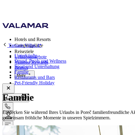
Hotels und Resorts
Tamaris Villas 4*
Campingplätze
Reiseziele
Unterkünfte
Urlaubsangebote
Strand, Pools und Wellness
Valamar Rewards
Sport und Unterhaltung
Brands
Familie
Mehr
Restaurants und Bars
Pet-Friendly Holiday
Familie
de, EUR
Entdecken Sie während Ihres Urlaubs in Poreč familienfreundliche A
gemeinsam fröhliche Momente in unseren Spielzimmern.