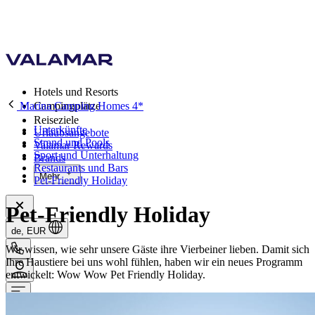
Hotels und Resorts
Marina Camping Homes 4*
Campingplätze
Reiseziele
Unterkünfte
Urlaubsangebote
Strand und Pools
Valamar Rewards
Sport und Unterhaltung
Brands
Restaurants und Bars
Mehr
Pet-Friendly Holiday
Pet-Friendly Holiday
de, EUR
Wir wissen, wie sehr unsere Gäste ihre Vierbeiner lieben. Damit sich
Ihre Haustiere bei uns wohl fühlen, haben wir ein neues Programm
entwickelt: Wow Wow Pet Friendly Holiday.