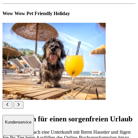
Wow Wow Pet Friendly Holiday
Pfote hoch für einen sorgenfreien Urlaub
Kundenservice
Buchen Sie einfach eine Unterkunft mit Ihrem Haustier und fügen
Sie Ihr Tier beim Ausfüllen des Online-Buchungsformulars hinzu.