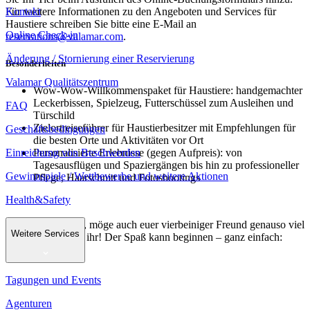
Kontakt
Für weitere Informationen zu den Angeboten und Services für
Haustiere schreiben Sie bitte eine E-Mail an
Online Check-in
reservations@valamar.com
.
Änderung / Stornierung einer Reservierung
Besonderheiten
Valamar Qualitätszentrum
Wow-Wow-Willkommenspaket für Haustiere: handgemachter
Leckerbissen, Spielzeug, Futterschüssel zum Ausleihen und
FAQ
Türschild
Zielortreiseführer für Haustierbesitzer mit Empfehlungen für
Geschäftsbedingungen
die besten Orte und Aktivitäten vor Ort
Einreichung von Beschwerden
Personalisierte Erlebnisse (gegen Aufpreis): von
Tagesausflügen und Spaziergängen bis hin zu professioneller
Gewinnspiele / Wettbewerbe und weitere Aktionen
Pflege, Haarschnitt und Fotoshootings
Health&Safety
Liebe Tierfreunde, möge auch euer vierbeiniger Freund genauso viel
Weitere Services
Freude haben wie ihr! Der Spaß kann beginnen – ganz einfach:
Wow, Wow!
Tagungen und Events
Agenturen