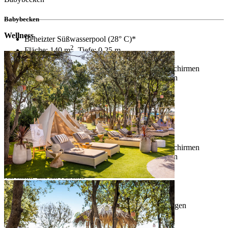
Babybecken
Wellness
Beheizter Süßwasserpool (28° C)*
2
Fläche: 140 m
, Tiefe: 0,25 m
Überdachter flacher Pool mit Wasserspielzeug
Kostenfreie Nutzung von Sonnenliegen und -schirmen
Duschen, Umkleidekabinen und Sanitäranlagen
Kinderbecken mit wasserburg
Beheizter Süßwasserpool (28° C)*
2
Fläche: 390 m
, Tiefe: 0,30 m
Wasserattraktionen mit Kinderrutschen
Kostenfreie Nutzung von Sonnenliegen und -schirmen
Duschen, Umkleidekabinen und Sanitäranlagen
Adrenalin- und fun-rutschen
Süßwasserpool, Tiefe: 1,20 m
6 Spaßrutschen, davon 4 Rutschen, die für einigen
Nervenkitzel sorgen
Twister Slide – Höhe: 10 m