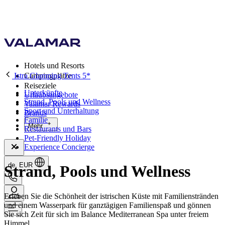
Hotels und Resorts
Istra Glamping Tents 5*
Campingplätze
Reiseziele
Unterkünfte
Urlaubsangebote
Strand, Pools und Wellness
Valamar Rewards
Sport und Unterhaltung
Brands
Familie
Mehr
Restaurants und Bars
Pet-Friendly Holiday
Experience Concierge
de, EUR
Strand, Pools und Wellness
Erleben Sie die Schönheit der istrischen Küste mit Familienstränden
und einem Wasserpark für ganztägigen Familienspaß und gönnen
Sie sich Zeit für sich im Balance Mediterranean Spa unter freiem
Himmel.