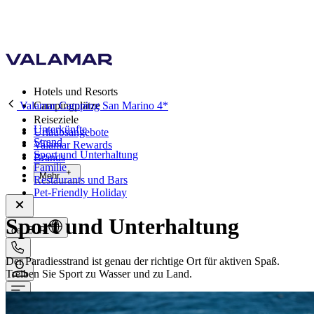
Hotels und Resorts
Valamar Camping San Marino 4*
Campingplätze
Reiseziele
Unterkünfte
Urlaubsangebote
Strand
Valamar Rewards
Sport und Unterhaltung
Brands
Familie
Mehr
Restaurants und Bars
Pet-Friendly Holiday
Sport und Unterhaltung
de, EUR
Der Paradiesstrand ist genau der richtige Ort für aktiven Spaß.
Treiben Sie Sport zu Wasser und zu Land.