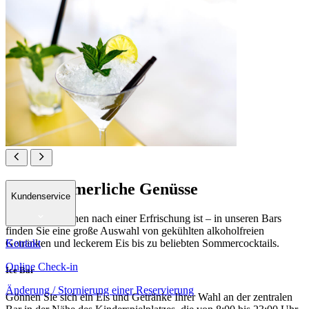
Süße sommerliche Genüsse
Kundenservice
Wann immer Ihnen nach einer Erfrischung ist – in unseren Bars
finden Sie eine große Auswahl von gekühlten alkoholfreien
Kontakt
Getränken und leckerem Eis bis zu beliebten Sommercocktails.
Online Check-in
Ice Bar
Änderung / Stornierung einer Reservierung
Gönnen Sie sich ein Eis und Getränke Ihrer Wahl an der zentralen