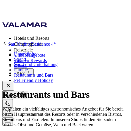
Hotels und Resorts
San Marino Residence 4*
Campingplätze
Reiseziele
Unterkünfte
Urlaubsangebote
Strand
Valamar Rewards
Sport und Unterhaltung
Brands
Familie
Mehr
Restaurants und Bars
Pet-Friendly Holiday
Restaurants und Bars
de, EUR
Wir halten ein vielfältiges gastronomisches Angebot für Sie bereit,
ob im Hauptrestaurant des Resorts oder in verschiedenen Bistros,
Strandbars und Eisdielen. In unseren Shops finden Sie zudem
frisches Obst und Gemüse, Wein und Backwaren.