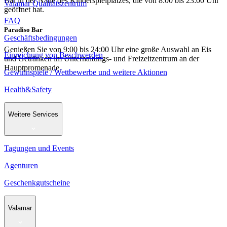
Bar in der Nähe des Kinderspielplatzes, die von 8:00 bis 23:00 Uhr
Valamar Qualitätszentrum
geöffnet hat.
FAQ
Paradiso Bar
Geschäftsbedingungen
Genießen Sie von 9:00 bis 24:00 Uhr eine große Auswahl an Eis
Einreichung von Beschwerden
und Getränken im Unterhaltungs- und Freizeitzentrum an der
Hauptpromenade.
Gewinnspiele / Wettbewerbe und weitere Aktionen
Health&Safety
Weitere Services
Tagungen und Events
Agenturen
Geschenkgutscheine
Valamar