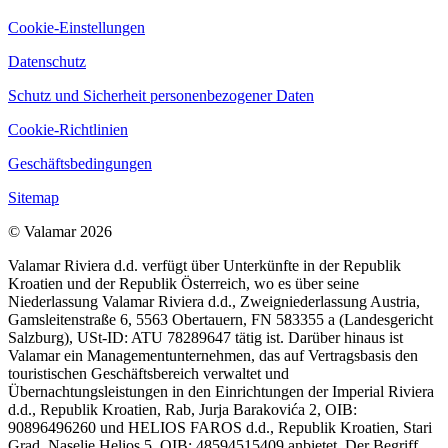
Cookie-Einstellungen
Datenschutz
Schutz und Sicherheit personenbezogener Daten
Cookie-Richtlinien
Geschäftsbedingungen
Sitemap
© Valamar 2026
Valamar Riviera d.d. verfügt über Unterkünfte in der Republik
Kroatien und der Republik Österreich, wo es über seine
Niederlassung Valamar Riviera d.d., Zweigniederlassung Austria,
Gamsleitenstraße 6, 5563 Obertauern, FN 583355 a (Landesgericht
Salzburg), USt-ID: ATU 78289647 tätig ist. Darüber hinaus ist
Valamar ein Managementunternehmen, das auf Vertragsbasis den
touristischen Geschäftsbereich verwaltet und
Übernachtungsleistungen in den Einrichtungen der Imperial Riviera
d.d., Republik Kroatien, Rab, Jurja Barakovića 2, OIB:
90896496260 und HELIOS FAROS d.d., Republik Kroatien, Stari
Grad, Naselje Helios 5, OIB: 48594515409 anbietet. Der Begriff