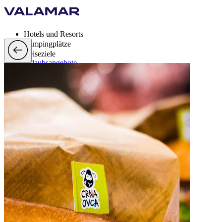
Hotels und Resorts
Campingplätze
Reiseziele
Urlaubsangebote
Valamar Rewards
Brands
Mehr
de, EUR