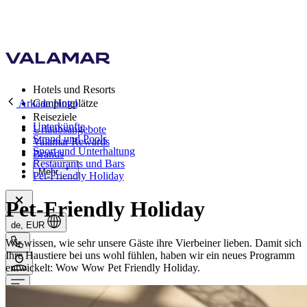
Hotels und Resorts
Arkada Hotel
Campingplätze
Reiseziele
Unterkünfte
Urlaubsangebote
Strand und Pools
Valamar Rewards
Sport und Unterhaltung
Brands
Restaurants und Bars
Mehr
Pet-Friendly Holiday
Pet-Friendly Holiday
de, EUR
Wir wissen, wie sehr unsere Gäste ihre Vierbeiner lieben. Damit sich
Ihre Haustiere bei uns wohl fühlen, haben wir ein neues Programm
entwickelt: Wow Wow Pet Friendly Holiday.