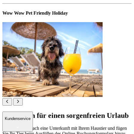
Wow Wow Pet Friendly Holiday
Pfote hoch für einen sorgenfreien Urlaub
Kundenservice
Buchen Sie einfach eine Unterkunft mit Ihrem Haustier und fügen
Sie Ihr Tier beim Ausfüllen des Online-Buchungsformulars hinzu.