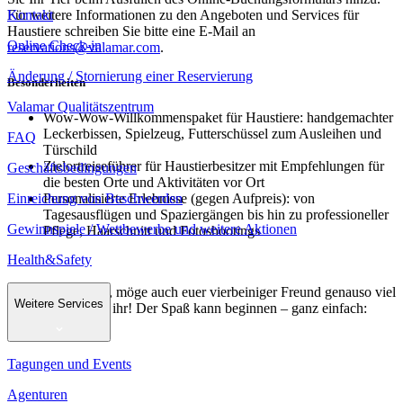
Kontakt
Für weitere Informationen zu den Angeboten und Services für
Haustiere schreiben Sie bitte eine E-Mail an
Online Check-in
reservations@valamar.com
.
Änderung / Stornierung einer Reservierung
Besonderheiten
Valamar Qualitätszentrum
Wow-Wow-Willkommenspaket für Haustiere: handgemachter
Leckerbissen, Spielzeug, Futterschüssel zum Ausleihen und
FAQ
Türschild
Zielortreiseführer für Haustierbesitzer mit Empfehlungen für
Geschäftsbedingungen
die besten Orte und Aktivitäten vor Ort
Einreichung von Beschwerden
Personalisierte Erlebnisse (gegen Aufpreis): von
Tagesausflügen und Spaziergängen bis hin zu professioneller
Gewinnspiele / Wettbewerbe und weitere Aktionen
Pflege, Haarschnitt und Fotoshootings
Health&Safety
Liebe Tierfreunde, möge auch euer vierbeiniger Freund genauso viel
Weitere Services
Freude haben wie ihr! Der Spaß kann beginnen – ganz einfach:
Wow, Wow!
Tagungen und Events
Agenturen