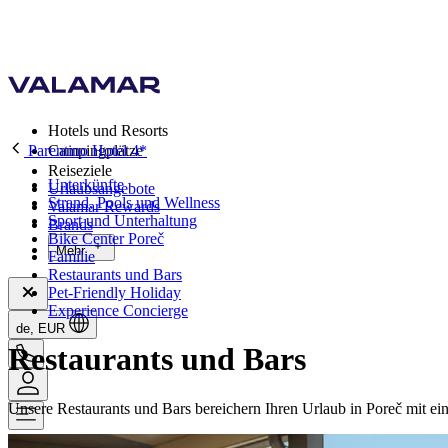
Hotels und Resorts
Parentino Hotel 4*
Campingplätze
Reiseziele
Unterkünfte
Urlaubsangebote
Strand, Pools und Wellness
Valamar Rewards
Sport und Unterhaltung
Brands
Bike Center Poreč
Mehr
Familie
Restaurants und Bars
Pet-Friendly Holiday
Experience Concierge
de, EUR
Restaurants und Bars
Unsere Restaurants und Bars bereichern Ihren Urlaub in Poreč mit e