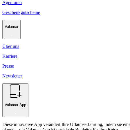
Agenturen
Geschenkgutscheine
Valamar
Über uns
Karriere
Presse
Newsletter
Valamar App
Diese innovative App verändert Ihre Urlaubserfahrung, indem sie ein
planen – die Valamar App ist der ideale Begleiter für Ihre Reise.