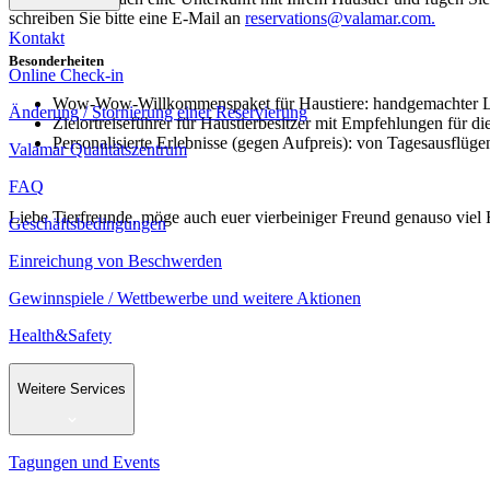
schreiben Sie bitte eine E-Mail an
reservations@valamar.com.
Kontakt
Besonderheiten
Online Check-in
Wow-Wow-Willkommenspaket für Haustiere: handgemachter Lecke
Änderung / Stornierung einer Reservierung
Zielortreiseführer für Haustierbesitzer mit Empfehlungen für di
Personalisierte Erlebnisse (gegen Aufpreis): von Tagesausflüge
Valamar Qualitätszentrum
FAQ
Liebe Tierfreunde, möge auch euer vierbeiniger Freund genauso vie
Geschäftsbedingungen
Einreichung von Beschwerden
Gewinnspiele / Wettbewerbe und weitere Aktionen
Health&Safety
Weitere Services
Tagungen und Events