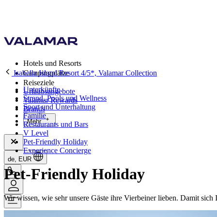
Hotels und Resorts
Isabella Island Resort 4/5*, Valamar Collection
Campingplätze
Reiseziele
Unterkünfte
Urlaubsangebote
Strand, Pools und Wellness
Valamar Rewards
Sport und Unterhaltung
Brands
Familie
Mehr
Restaurants und Bars
V Level
Pet-Friendly Holiday
Experience Concierge
de, EUR
Pet-Friendly Holiday
Wir wissen, wie sehr unsere Gäste ihre Vierbeiner lieben. Damit sic