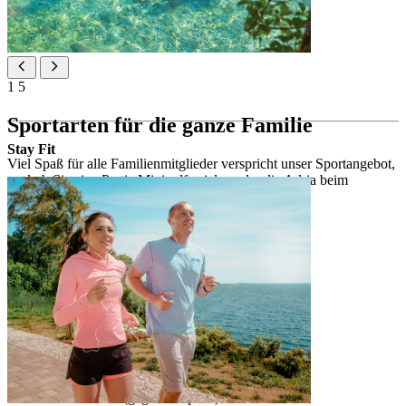
1
5
Sportarten für die ganze Familie
Stay Fit
Viel Spaß für alle Familienmitglieder verspricht unser Sportangebot,
egal ob Sie eine Partie Minigolf spielen oder die Adria beim
Wassersport erkunden möchten.
Sportangebot
Tischtennis
Spazier- und Jogging-Wege
Beachvolleyball
Mehrzweck-Spielplatz
Minigolf (gegen Aufpreis)
Boccia (gegen Aufpreis)
Tretboote (gegen Aufpreis)
Motorboote (gegen Aufpreis)
Bananenboot (gegen Aufpreis)*