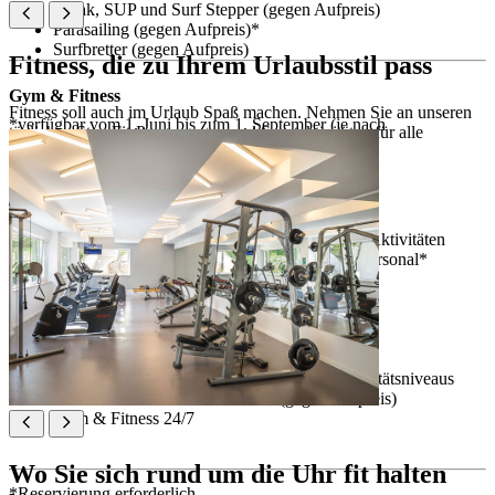
Kajak, SUP und Surf Stepper (gegen Aufpreis)
Parasailing (gegen Aufpreis)*
Surfbretter (gegen Aufpreis)
Fitness, die zu Ihrem Urlaubsstil pass
Gym & Fitness
Fitness soll auch im Urlaub Spaß machen. Nehmen Sie an unseren
*verfügbar vom 1. Juni bis zum 1. September (je nach
täglichen Stay Fit-Programmen und Sportaktivitäten für alle
Wetterverhältnissen)
Altersgruppen und Aktivitätsniveaus teil.
Stay Fit Programm
Beratung und Reservierung der angebotenen Aktivitäten
Individuelles Training mit unserem Stay Fit-Personal*
Tägliches Sport- und Outdoor-Programm
Aqua-Modul (1. Juni – 15. September)
Modul für Outdoor-Aktivitäten
Gruppentraining-Modul
Yoga- und Stretching-Modul
Sportturniere für alle Altersgruppen und Aktivitätsniveaus
Schwimmunterricht im Sommer (gegen Aufpreis)
Gym & Fitness 24/7
Wo Sie sich rund um die Uhr fit halten
*Reservierung erforderlich