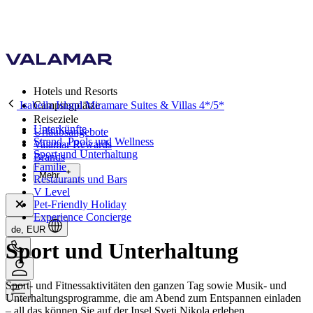
Hotels und Resorts
Isabella Island Miramare Suites & Villas 4*/5*
Campingplätze
Reiseziele
Unterkünfte
Urlaubsangebote
Strand, Pools und Wellness
Valamar Rewards
Sport und Unterhaltung
Brands
Familie
Mehr
Restaurants und Bars
V Level
Pet-Friendly Holiday
Experience Concierge
de, EUR
Sport und Unterhaltung
Sport- und Fitnessaktivitäten den ganzen Tag sowie Musik- und
Unterhaltungsprogramme, die am Abend zum Entspannen einladen
– all das können Sie auf der Insel Sveti Nikola erleben.