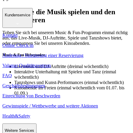
Lassen Sie die Musik spielen und den
Kundenservice
Spaß regieren
Toben Sie sich bei unserem Music & Fun-Programm einmal richtig
Kontakt
aus, das Live-Musik, DJ-Auftritte, Spiele und Tanzshows bietet,
oder entspannen Sie bei unseren Kinoabenden.
Online Check-in
Music & Fun Höhepunkte
Änderung / Stornierung einer Reservierung
Valamar Qualitätszentrum
Livemusik und DJ-Auftritte (dreimal wöchentlich)
Interaktive Unterhaltung mit Spielen und Tanz (einmal
FAQ
wöchentlich)
Tanzshows und Kunst-Performances (einmal wöchentlich)
Geschäftsbedingungen
Kinoabende im Freien (einmal wöchentlich vom 01.07. bis
01.09.)
Einreichung von Beschwerden
Gewinnspiele / Wettbewerbe und weitere Aktionen
Health&Safety
Weitere Services