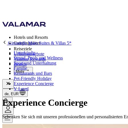
Hotels und Resorts
Girandella Maro Suites & Villas 5*
Campingplätze
Reiseziele
Unterkünfte
Urlaubsangebote
Strand, Pools und Wellness
Valamar Rewards
Sport und Unterhaltung
Brands
Familie
Mehr
Restaurants und Bars
Pet-Friendly Holiday
Experience Concierge
V Level
de, EUR
Experience Concierge
Schenken Sie sich mit unseren professionellen und personalisierten 