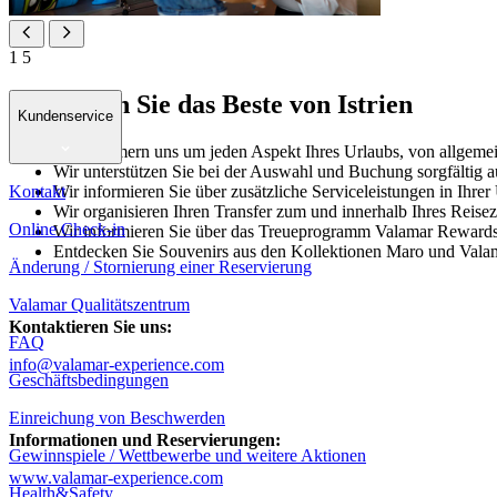
1
5
Entdecken Sie das Beste von Istrien
Kundenservice
Wir kümmern uns um jeden Aspekt Ihres Urlaubs, von allgeme
Wir unterstützen Sie bei der Auswahl und Buchung sorgfältig a
Kontakt
Wir informieren Sie über zusätzliche Serviceleistungen in Ihrer
Wir organisieren Ihren Transfer zum und innerhalb Ihres Reisez
Online Check-in
Wir informieren Sie über das Treueprogramm Valamar Reward
Entdecken Sie Souvenirs aus den Kollektionen Maro und Valama
Änderung / Stornierung einer Reservierung
Valamar Qualitätszentrum
Kontaktieren Sie uns:
FAQ
info@valamar-experience.com
Geschäftsbedingungen
Einreichung von Beschwerden
Informationen und Reservierungen:
Gewinnspiele / Wettbewerbe und weitere Aktionen
www.valamar-experience.com
Health&Safety