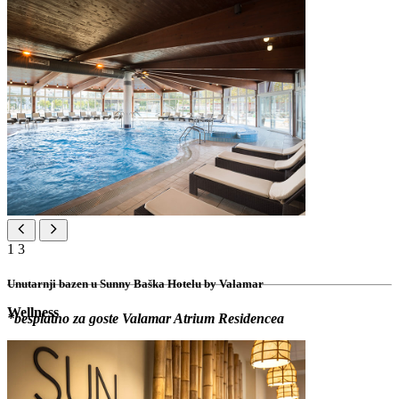
1
3
Unutarnji bazen u Sunny Baška Hotelu by Valamar
Wellness
*besplatno za goste Valamar Atrium Residencea
bazen sa slatkom vodom
2