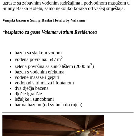
uzraste sa zabavnim vodenim sadržajima i podvodnom masažom u
Sunny Baška Hotelu, samo nekoliko koraka od vašeg smještaja.
Vanjski bazen u Sunny Baška Hotelu by Valamar
*besplatno za goste Valamar Atrium Residencea
bazen sa slatkom vodom
2
vodena površina: 547 m
2
zelena površina sa sunčalištem (2000 m
)
bazen s vodenim efektima
vodene masaže i gejziri
vodopad s tri mlaza i fontanom
dva dječja bazena
dječje igralište
ležaljke i suncobrani
bar na bazenu (od svibnja do rujna)