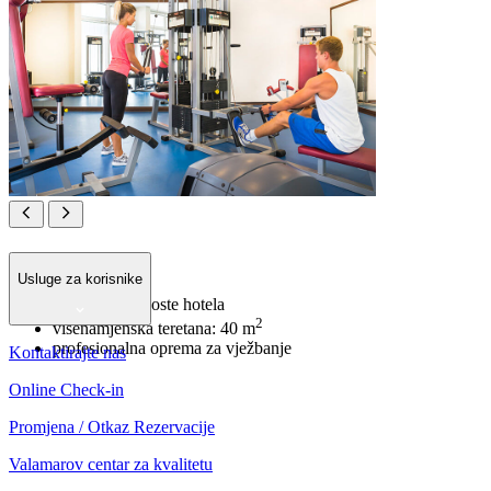
Gym & Fitness
Usluge za korisnike
besplatno za goste hotela
2
višenamjenska teretana: 40 m
profesionalna oprema za vježbanje
Kontaktirajte nas
Online Check-in
Promjena / Otkaz Rezervacije
Valamarov centar za kvalitetu