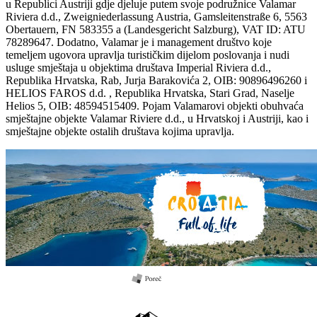
u Republici Austriji gdje djeluje putem svoje podružnice Valamar
Riviera d.d., Zweigniederlassung Austria, Gamsleitenstraße 6, 5563
Obertauern, FN 583355 a (Landesgericht Salzburg), VAT ID: ATU
78289647. Dodatno, Valamar je i management društvo koje
temeljem ugovora upravlja turističkim dijelom poslovanja i nudi
usluge smještaja u objektima društava Imperial Riviera d.d.,
Republika Hrvatska, Rab, Jurja Barakovića 2, OIB: 90896496260 i
HELIOS FAROS d.d. , Republika Hrvatska, Stari Grad, Naselje
Helios 5, OIB: 48594515409. Pojam Valamarovi objekti obuhvaća
smještajne objekte Valamar Riviere d.d., u Hrvatskoj i Austriji, kao i
smještajne objekte ostalih društava kojima upravlja.