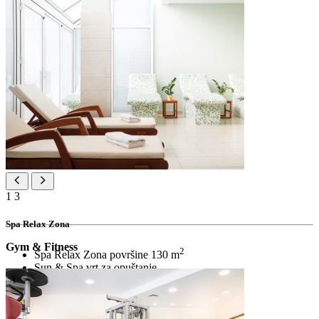
1
3
Spa Relax Zona
Gym & Fitness
2
Spa Relax Zona površine 130 m
Sun & Spa vrt za opuštanje
kombinacija finske saune i turske kupelj
četiri grijane ležaljke
četiri ležaljke