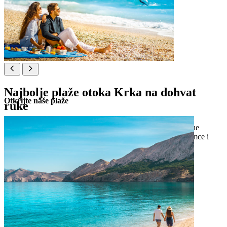
Najbolje plaže otoka Krka na dohvat
Otkrijte naše plaže
ruke
Zakoračite u ljepotu i zabavu na Veloj plaži ili istražite brojne
šarmantne plaže u blizini, područja pogodna za kućne ljubimce i
naturističku plažu Bunculuka.