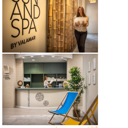
vodena površina: 166 m
bazen za odrasle: 10x18 m
4 gejzira i vodopad
dječji bazen (promjer 4 m)
tuševi i svlačionice
ležaljke
ogrtači (uz nadoplatu)
Radno vrijeme bazena: svaki dan od 10 do 18 sati