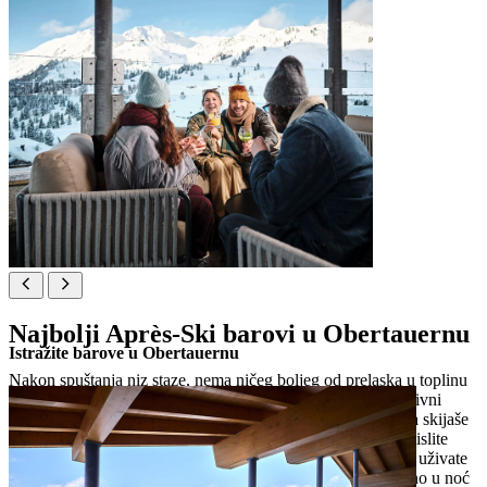
Najbolji Après-Ski barovi u Obertauernu
Istražite barove u Obertauernu
Nakon spuštanja niz staze, nema ničeg boljeg od prelaska u toplinu
Après-Ski scene u najboljim barovima Obertauerna. Ovaj divni
običaj, poznat na njemačkom kao Einkehrschwung, okuplja skijaše
kako bi se opustili u šarmantnim planinskim kolibama. Zamislite
kako ispijate toplo kuhano vino na terasi okupanoj suncem, uživate
u lokalnim delicijama uz pucketanje vatre ili plešete do kasno u noć