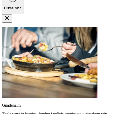
Prikaži više
Gnadenalm
Topla vatra iz kamina, fondue i vožnje saonicama u zimskom raju.