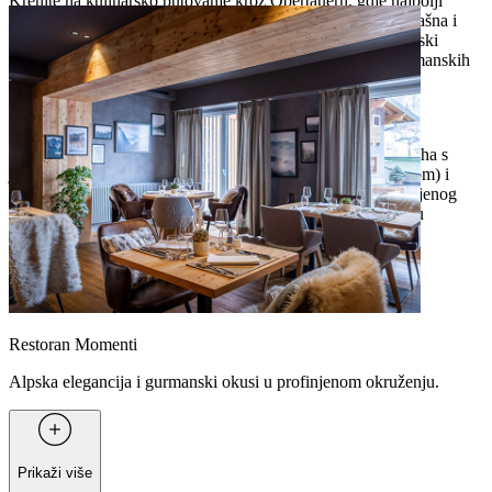
Krenite na kulinarsko putovanje kroz Obertauern, gdje najbolji
restorani poslužuju tradicionalna austrijska alpska jela – izdašna i
puna okusa. Smješteni u pitoresknim Alpama, ovi ugostiteljski
objekti nude savršenu kombinaciju rustikalnog šarma i gurmanskih
užitaka.
Uživajte u lokalnim jelima kao što su Leberknödelsuppe (juha s
jetrenim knedlama), Pongauer Kasnocken (tjestenina sa sirom) i
neizostavni bečki odrezak (Wiener Schnitzel). Nakon ispunjenog
dana na snijegu, nagradite se poznatim slasticama kao što su
Salzburger Nockerl, Kaiserschmarrn i Germknödel.
Restoran Momenti
Alpska elegancija i gurmanski okusi u profinjenom okruženju.
Prikaži više