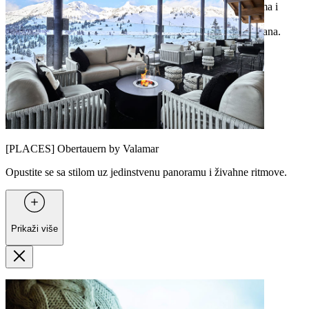
uz živu glazbu i DJ-eve. Uz maštovita pića poput Heiße Oma i
Jagatee, kao i klasične koktele i vrhunski šampanjac, barovi
Obertauerna obećavaju savršen kraj uzbudljivog zimskog dana.
[PLACES] Obertauern by Valamar
Opustite se sa stilom uz jedinstvenu panoramu i živahne ritmove.
Prikaži više