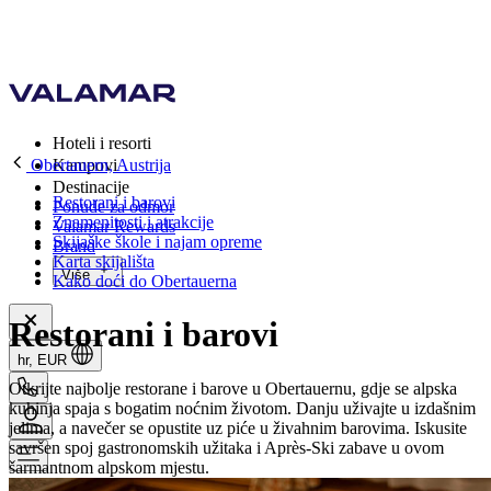
Hoteli i resorti
Obertauern, Austrija
Kampovi
Destinacije
Restorani i barovi
Ponude za odmor
Znamenitosti i atrakcije
Valamar Rewards
Skijaške škole i najam opreme
Brand
Karta skijališta
Više
Kako doći do Obertauerna
Restorani i barovi
hr, EUR
Otkrijte najbolje restorane i barove u Obertauernu, gdje se alpska
kuhinja spaja s bogatim noćnim životom. Danju uživajte u izdašnim
jelima, a navečer se opustite uz piće u živahnim barovima. Iskusite
savršen spoj gastronomskih užitaka i Après-Ski zabave u ovom
šarmantnom alpskom mjestu.