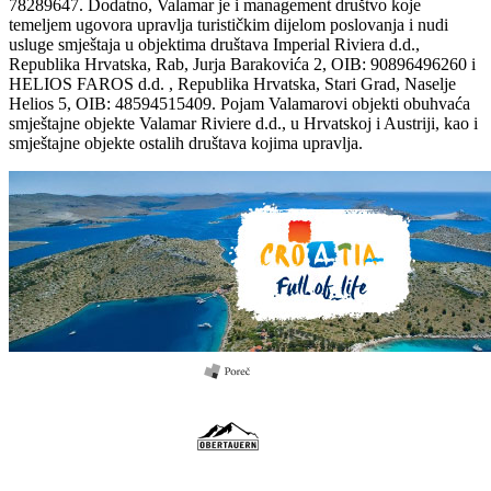
78289647. Dodatno, Valamar je i management društvo koje
temeljem ugovora upravlja turističkim dijelom poslovanja i nudi
usluge smještaja u objektima društava Imperial Riviera d.d.,
Republika Hrvatska, Rab, Jurja Barakovića 2, OIB: 90896496260 i
HELIOS FAROS d.d. , Republika Hrvatska, Stari Grad, Naselje
Helios 5, OIB: 48594515409. Pojam Valamarovi objekti obuhvaća
smještajne objekte Valamar Riviere d.d., u Hrvatskoj i Austriji, kao i
smještajne objekte ostalih društava kojima upravlja.