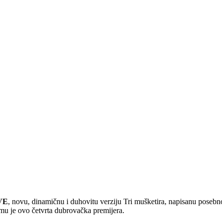
VE
, novu, dinamičnu i duhovitu verziju Tri mušketira, napisanu posebno
jemu je ovo četvrta dubrovačka premijera.