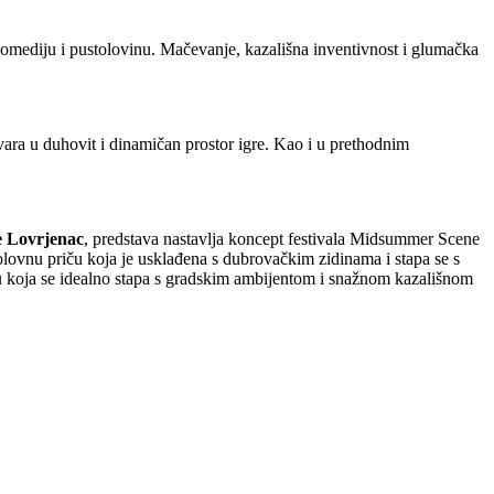
komediju i pustolovinu. Mačevanje, kazališna inventivnost i glumačka
tvara u duhovit i dinamičan prostor igre. Kao i u prethodnim
e Lovrjenac
, predstava nastavlja koncept festivala Midsummer Scene
tolovnu priču koja je usklađena s dubrovačkim zidinama i stapa se s
u koja se idealno stapa s gradskim ambijentom i snažnom kazališnom