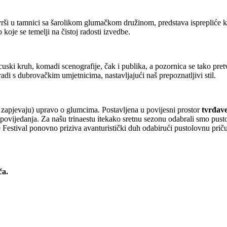
avrši u tamnici sa šarolikom glumačkom družinom, predstava isprepliće 
oje se temelji na čistoj radosti izvedbe.
ncuski kruh, komadi scenografije, čak i publika, a pozornica se tako pre
adi s dubrovačkim umjetnicima, nastavljajući naš prepoznatljivi stil.
apjevaju) upravo o glumcima. Postavljena u povijesni prostor
tvrđav
ripovijedanja. Za našu trinaestu itekako sretnu sezonu odabrali smo pus
Festival ponovno priziva avanturistički duh odabirući pustolovnu prič
ča.