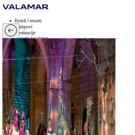
Hoteli i resorti
Kampovi
Destinacije
Ponude za odmor
Valamar Rewards
Brand
Više
hr, EUR