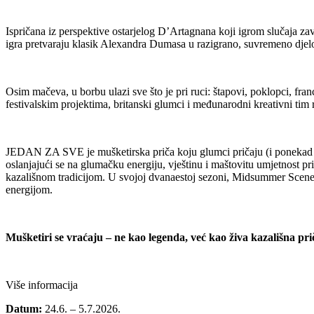
Ispričana iz perspektive ostarjelog D’Artagnana koji igrom slučaja z
igra pretvaraju klasik Alexandra Dumasa u razigrano, suvremeno djelo k
Osim mačeva, u borbu ulazi sve što je pri ruci: štapovi, poklopci, fra
festivalskim projektima, britanski glumci i međunarodni kreativni tim r
JEDAN ZA SVE je mušketirska priča koju glumci pričaju (i ponekad z
oslanjajući se na glumačku energiju, vještinu i maštovitu umjetnost p
kazališnom tradicijom. U svojoj dvanaestoj sezoni, Midsummer Scene 
energijom.
Mušketiri se vraćaju – ne kao legenda, već kao živa kazališna pri
Više informacija
Datum:
24.6. – 5.7.2026.