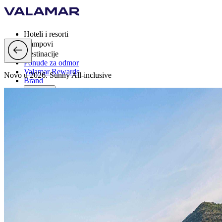
Hoteli i resorti
Kampovi
Destinacije
Ponude za odmor
Valamar Rewards
Novo u 2026. Sunny All-inclusive
Brand
Više
hr, EUR