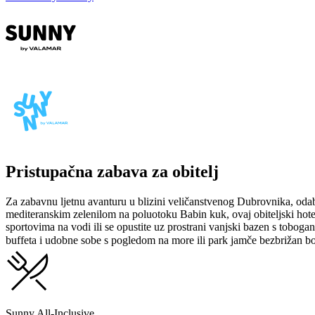
Pristupačna zabava za obitelj
Za zabavnu ljetnu avanturu u blizini veličanstvenog Dubrovnika, od
mediteranskim zelenilom na poluotoku Babin kuk, ovaj obiteljski hotel 
sportovima na vodi ili se opustite uz prostrani vanjski bazen s tobog
buffeta i udobne sobe s pogledom na more ili park jamče bezbrižan bor
Sunny All-Inclusive