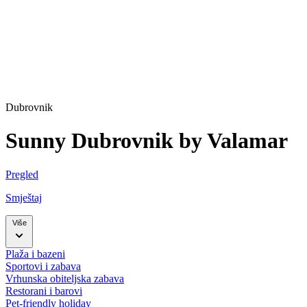
Dubrovnik
Sunny Dubrovnik by Valamar
Pregled
Smještaj
Više
Plaža i bazeni
Sportovi i zabava
Vrhunska obiteljska zabava
Restorani i barovi
Pet-friendly holiday