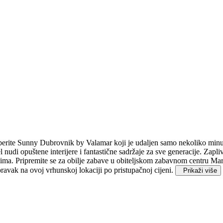
aberite Sunny Dubrovnik by Valamar koji je udaljen samo nekoliko min
nudi opuštene interijere i fantastične sadržaje za sve generacije.
Zapliv
anima. Pripremite se za obilje zabave u obiteljskom zabavnom centru Maro
avak na ovoj vrhunskoj lokaciji po pristupačnoj cijeni.
Prikaži više