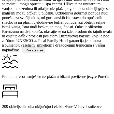
se roditelji mogu opustiti u spa centru. Uživajte na unutarnjim i
vanjskim bazenima ili otkrijte niz plaža pogodnih za obitelji gdje se
mališani mogu brčkati u plićaku. Uzbudljiva gourmet ponuda nudi
ponešto za svačiji ukus, od gurmanskih iskustava do opuštenih
snackova na plaži i cjelodnevne buffet ponude. Za obitelji željne
istraživanja, Istra nudi beskrajne mogućnosti. Otkrijte slikovitu
Parenzanu na dva kotača, ukrcajte se na izlet brodom do tajnih uvala
ili osjetite dašak prošlosti posjetom Eufrazijevoj bazilici koja je pod
zaštitom UNESCO-a. Pical Family Hotel garancija je odmora
ispunjenog veseljem, smijehom i dragocjenim trenucima s vašim
najdražima.
Prikaži više
Premium resort smješten uz plažu u blizini povijesne jezgre Poreča
209 obiteljskih soba uključujući ekskluzivne V Level suiteove