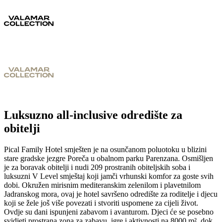
Luksuzno all-inclusive odredište za
obitelji
Pical Family Hotel smješten je na osunčanom poluotoku u blizini
stare gradske jezgre Poreča u obalnom parku Parenzana. Osmišljen
je za boravak obitelji i nudi 209 prostranih obiteljskih soba i
luksuzni V Level smještaj koji jamči vrhunski komfor za goste svih
dobi. Okružen mirisnim mediteranskim zelenilom i plavetnilom
Jadranskog mora, ovaj je hotel savršeno odredište za roditelje i djecu
koji se žele još više povezati i stvoriti uspomene za cijeli život.
Ovdje su dani ispunjeni zabavom i avanturom. Djeci će se posebno
svidjeti prostrana zona za zabavu, igre i aktivnosti na 8000 m², dok