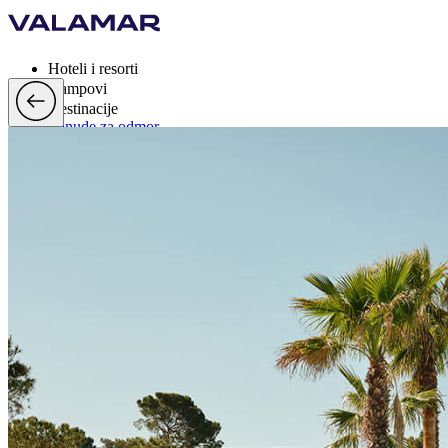
Hoteli i resorti
Kampovi
Destinacije
Ponude za odmor
Valamar Rewards
Brand
Više
hr, EUR