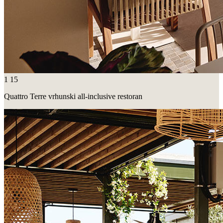
1
15
Quattro Terre vrhunski all-inclusive restoran