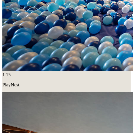
1
15
PlayNest