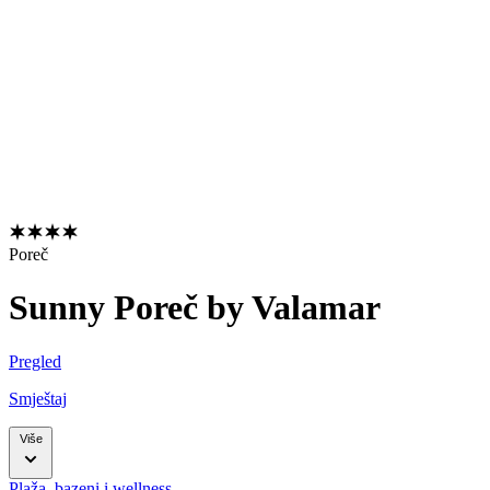
Poreč
Sunny Poreč by Valamar
Pregled
Smještaj
Više
Plaža, bazeni i wellness