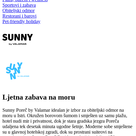
Sportovi i zabava
Obiteljski odmor
Restorani i barovi
Pet-friendly holiday
Ljetna zabava na moru
Sunny Poreč by Valamar idealan je izbor za obiteljski odmor na
moru u Istri. Okružen borovom šumom i smješten uz samu plažu,
hotel nudi mir i privatnost, dok je stara gradska jezgra Poreča
udaljena tek desetak minuta ugodne šetnje. Moderne sobe smještene
su u glavnoj hotelskoj zgradi, dok su prostrani suiteovi na