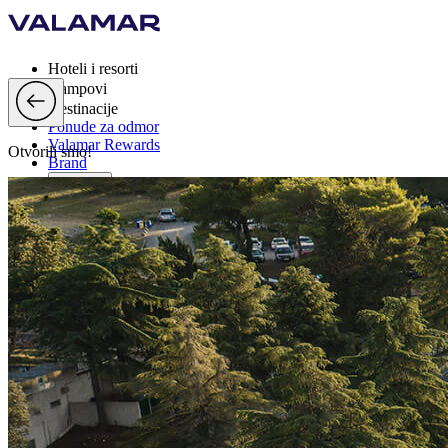
Hoteli i resorti
Kampovi
Destinacije
Ponude za odmor
Valamar Rewards
Otvorili smo!
Brand
Više
hr, EUR