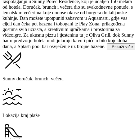
raspolaganju u Sunny Poreč Residence, koji je udaljen 150 metara
od hotela.
Doručak, brunch i večera dio su svakodnevne ponude, s
tematskim večerima koje donose okuse od burgera do talijanske
kuhinje. Dan možete upotpuniti zabavom u Aquamaru, gdje vas
cijeli dan čeka pet bazena i tobogani te Play Zona, prilagođena
gostima svih uzrasta, s kreativnim igračkama i prostorima za
videoigre. Za ukusnu pizzu i tjesteninu tu je Oliva Grill, dok Sunny
bar u predvorju hotela nudi jutarnju kavu i piće u bilo koje doba
dana, a Splash pool bar osvježenje uz brojne bazene.
Prikaži više
Sunny doručak, brunch, večera
Lokacija kraj plaže