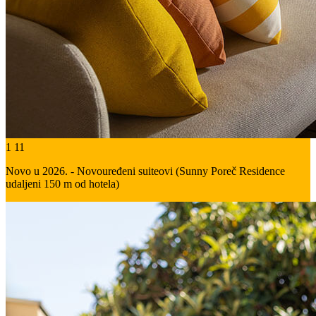
1
11
Novo u 2026. - Novouređeni suiteovi (Sunny Poreč Residence
udaljeni 150 m od hotela)