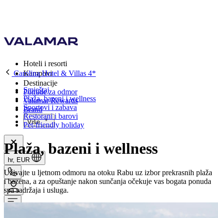
Hoteli i resorti
Carolina Hotel & Villas 4*
Kampovi
Destinacije
Smještaj
Ponude za odmor
Plaža, bazeni i wellness
Valamar Rewards
Sportovi i zabava
Brand
Restorani i barovi
Više
Pet-friendly holiday
Plaža, bazeni i wellness
hr, EUR
Uživajte u ljetnom odmoru na otoku Rabu uz izbor prekrasnih plaža
i bazena, a za opuštanje nakon sunčanja očekuje vas bogata ponuda
spa sadržaja i usluga.