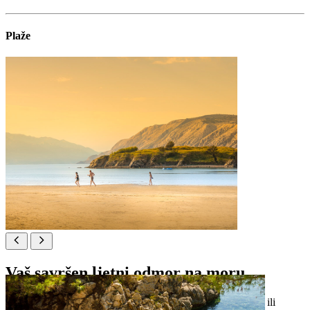
Plaže
Vaš savršen ljetni odmor na moru
Izaberite svoje mjesto na šljunčanom poluotoku Suha punta ili