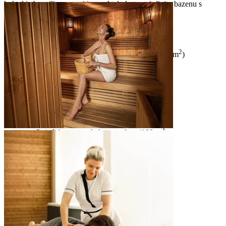
koktel iz bara ili se opustiti u spektakularnom infinity bazenu s
pogledom na Kvarnerski zaljev.
Vanjski infinity bazen
2
infinity bazen s grijanom slatkom vodom (200 m
)
dubina bazena 135 cm
ležaljke i suncobrani
sunčalište
bar pored bazena
Relax bazen
2
opuštajući bazen sa slatkom vodom (100 m
)
dubina bazena 135 cm
ležaljke i suncobrani
sunčalište