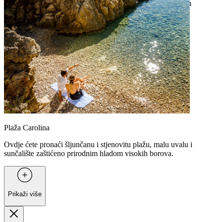
istražite pješčanu obalu sjevernog dijela otoka s popularnom
Rajskom plažom.
Plaža Carolina
Ovdje ćete pronaći šljunčanu i stjenovitu plažu, malu uvalu i
sunčalište zaštićeno prirodnim hladom visokih borova.
Prikaži više