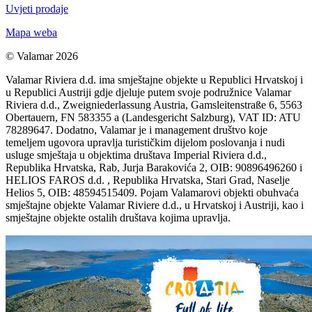
Uvjeti prodaje
Mapa weba
© Valamar 2026
Valamar Riviera d.d. ima smještajne objekte u Republici Hrvatskoj i
u Republici Austriji gdje djeluje putem svoje podružnice Valamar
Riviera d.d., Zweigniederlassung Austria, Gamsleitenstraße 6, 5563
Obertauern, FN 583355 a (Landesgericht Salzburg), VAT ID: ATU
78289647. Dodatno, Valamar je i management društvo koje
temeljem ugovora upravlja turističkim dijelom poslovanja i nudi
usluge smještaja u objektima društava Imperial Riviera d.d.,
Republika Hrvatska, Rab, Jurja Barakovića 2, OIB: 90896496260 i
HELIOS FAROS d.d. , Republika Hrvatska, Stari Grad, Naselje
Helios 5, OIB: 48594515409. Pojam Valamarovi objekti obuhvaća
smještajne objekte Valamar Riviere d.d., u Hrvatskoj i Austriji, kao i
smještajne objekte ostalih društava kojima upravlja.