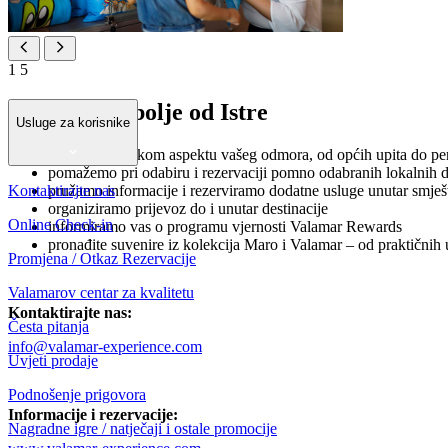
1
5
Otkrijte najbolje od Istre
Usluge za korisnike
brinemo o svakom aspektu vašeg odmora, od općih upita do per
pomažemo pri odabiru i rezervaciji pomno odabranih lokalnih doži
Kontaktirajte nas
pružamo informacije i rezerviramo dodatne usluge unutar smješ
organiziramo prijevoz do i unutar destinacije
Online Check-in
informiramo vas o programu vjernosti Valamar Rewards
pronađite suvenire iz kolekcija Maro i Valamar – od praktičnih
Promjena / Otkaz Rezervacije
Valamarov centar za kvalitetu
Kontaktirajte nas:
Česta pitanja
info@valamar-experience.com
Uvjeti prodaje
Podnošenje prigovora
Informacije i rezervacije:
Nagradne igre / natječaji i ostale promocije