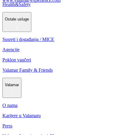
www.valamar-experience.com
Health&Safety
Ostale usluge
Susreti i događanja / MICE
Agencije
Poklon vaučeri
Valamar Family & Friends
Valamar
O nama
Karijere u Valamaru
Press