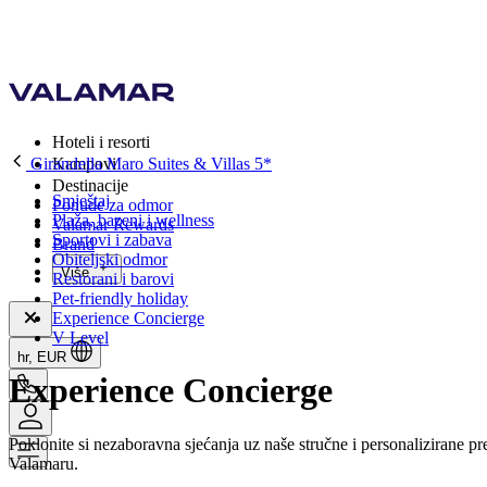
Hoteli i resorti
Girandella Maro Suites & Villas 5*
Kampovi
Destinacije
Smještaj
Ponude za odmor
Plaža, bazeni i wellness
Valamar Rewards
Sportovi i zabava
Brand
Obiteljski odmor
Više
Restorani i barovi
Pet-friendly holiday
Experience Concierge
V Level
hr, EUR
Experience Concierge
Poklonite si nezaboravna sjećanja uz naše stručne i personalizirane pr
Valamaru.