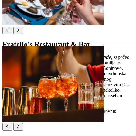
Lokacija:
Zamanjina ul. 7, 20000, Dubrovnik
Fratello's Restaurant & Bar
Fratellos Restaurant & Bar, koji su osnovala trojica braće, započeo
je kao prvi prosecco bar u Dubrovniku i brzo postao omiljeno
mjesto zbog žive atmosfere i prekrasnog pogleda na Boninovo.
Danas spaja prepoznatljivi prosecco, kreativne koktele, vrhunska
vina i bogat izbor pića uz glazbu i zabavu. Od opuštenog
popodnevnog druženja do živahnih večeri s nastupima uživo i DJ-
ima, Fratellos je vrhunsko mjesto za odmor na samo nekoliko
minuta od Staroga grada – svaka posjeta pretvara se u poseban
dubrovački trenutak.
Lokacija:
Ul. branitelja Dubrovnika 42a, Dubrovnik