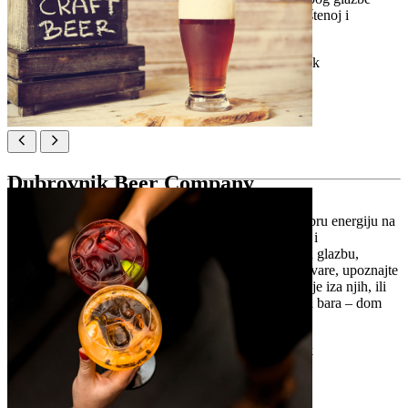
uživo, vrčeva piva ili čaše lokalnog vina – sve u opuštenoj i
gostoljubivoj atmosferi.
Lokacija:
Ul. Andrije Hebranga 95, Dubrovnik
Dubrovnik Beer Company
Dubrovnik Beer Company donosi snažne okuse i dobru energiju na
gradsku craft scenu. U Tap Roomu toči se nefiltirano i
nepasterizirano pivo ravno iz tanka – najbolje uz živu glazbu,
radionice i dobro društvo. Pridružite se obilasku pivovare, upoznajte
majstore, kušajte limitirane serije i čujte priče koje stoje iza njih, ili
ponesite suvenir kako biste duh ponijeli kući. Više od bara – dom
dubrovačke craft scene.
Lokacija:
Obala Ivana Pavla II 15, Dubrovnik