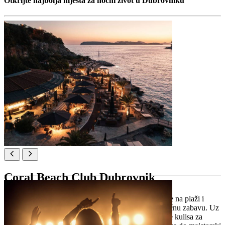
Otkrijte najbolja mjesta za noćni život u Dubrovniku
Coral Beach Club Dubrovnik
Coral Beach Club nudi luksuznu kombinaciju zabave na plaži i
opuštanja u spa centru, vrhunsku gastronomiju i odličnu zabavu. Uz
zadivljujući pogled, ovaj ekskluzivni klub savršena je kulisa za