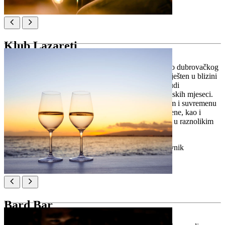
Klub Lazareti
Već tri desetljeća klub Lazareti nezaobilazno je mjesto dubrovačkog
noćnog života koje nudi eklektičan izbor zabave. Smješten u blizini
središta grada i otvoren tijekom cijele godine, klub nudi
svakodnevna događanja ljeti i vikendima tijekom zimskih mjeseci.
Ovo kultno mjesto, koje savršeno spaja povijesni šarm i suvremenu
atmosferu, ugošćuje zvijezde svjetske i regionalne scene, kao i
renomirane DJ-e. Tajna privlačnosti kluba Lazareti je u raznolikim
programima koji nude za svakoga ponešto.
Lokacija:
Ul. Frana Supila 10, 20000, Dubrovnik
Bard Bar