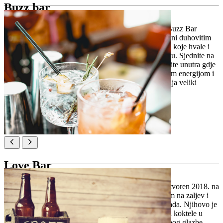
Buzz bar
Skrivena u uskoj uličici dubrovačkog Starog grada, Buzz Bar
izgleda kao tajna koju vrijedi podijeliti. Zidovi ukrašeni duhovitim
citatima i vintage detaljima stvaraju ugođaj za koktele koje hvale i
mještani i putnici kao jedne od najboljih u Dubrovniku. Sjednite na
terasu i promatrajte prolaznike s pićem u ruci ili ostanite unutra gdje
glazba i razgovor teku prirodno. Sa svojom razigranom energijom i
toplom uslugom, Buzz Bar je malo mjesto koje ostavlja veliki
dojam.
Lokacija:
Prijeko ul. 21, Dubrovnik
Love Bar
Love Bar je jedini pravi rooftop bar u Dubrovniku, otvoren 2018. na
mjestu nekadašnje tvornice. S panoramskim pogledom na zaljev i
otoke, omiljeno je utočište od užurbanosti Staroga grada. Njihovo je
geslo jednostavno: bez osude, samo ljubav. Dođite na koktele u
zalazak sunca s mentom iz krovnog vrta, a ostanite zbog glazbe