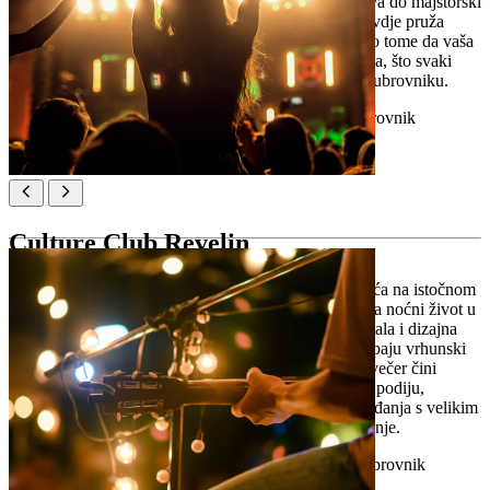
nezaboravan dan na moru. Od popodnevnih DJ setova do majstorski
pripremljenih koktela pri zalasku sunca, gostima se ovdje pruža
doživljaj svjetske klase. Profesionalni barmeni brinu o tome da vaša
čaša uvijek bude puna vrhunskih i osvježavajućih pića, što svaki
posjet ovom klubu čini jedinstvenim doživljajem u Dubrovniku.
Lokacija:
Ul. Ivana pl. Zajca 30, 20000, Dubrovnik
Culture Club Revelin
Culture Club Revelin, smješten u tvrđavi iz 16. stoljeća na istočnom
rubu dubrovačkog Starog grada, omiljeno je mjesto za noćni život u
gradu. Spoj stare kamene arhitekture i modernih svjetala i dizajna
stvara jedinstvenu atmosferu. U klubu redovito nastupaju vrhunski
hrvatski glazbenici i međunarodni DJ-evi, što svaku večer čini
nezaboravnom. Zahvaljujući velikom baru i plesnom podiju,
Revelin je mjesto odličnog provoda za sve – od događanja s velikim
brojem posjetitelja do onih koji traže intimnije okruženje.
Lokacija:
Ul. Svetog Dominika 3, 20000, Dubrovnik