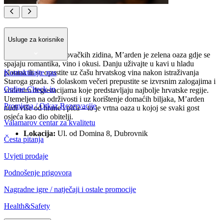
M’arden
Usluge za korisnike
Skriven unutar dubrovačkih zidina, M’arden je zelena oaza gdje se
spajaju romantika, vino i okusi. Danju uživajte u kavi u hladu
Kontaktirajte nas
platana ili se opustite uz čašu hrvatskog vina nakon istraživanja
Staroga grada. S dolaskom večeri prepustite se izvrsnim zalogajima i
Online Check-in
vođenim degustacijama koje predstavljaju najbolje hrvatske regije.
Utemeljen na održivosti i uz korištenje domaćih biljaka, M’arden
Promjena / Otkaz Rezervacije
nudi više od hrane i pića – to je vrtna oaza u kojoj se svaki gost
osjeća kao dio obitelji.
Valamarov centar za kvalitetu
Lokacija:
Ul. od Domina 8, Dubrovnik
Česta pitanja
Uvjeti prodaje
Podnošenje prigovora
Nagradne igre / natječaji i ostale promocije
Health&Safety