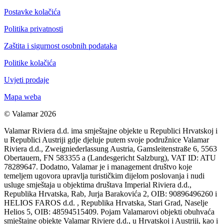
Postavke kolačića
Politika privatnosti
Zaštita i sigurnost osobnih podataka
Politike kolačića
Uvjeti prodaje
Mapa weba
© Valamar 2026
Valamar Riviera d.d. ima smještajne objekte u Republici Hrvatskoj i
u Republici Austriji gdje djeluje putem svoje podružnice Valamar
Riviera d.d., Zweigniederlassung Austria, Gamsleitenstraße 6, 5563
Obertauern, FN 583355 a (Landesgericht Salzburg), VAT ID: ATU
78289647. Dodatno, Valamar je i management društvo koje
temeljem ugovora upravlja turističkim dijelom poslovanja i nudi
usluge smještaja u objektima društava Imperial Riviera d.d.,
Republika Hrvatska, Rab, Jurja Barakovića 2, OIB: 90896496260 i
HELIOS FAROS d.d. , Republika Hrvatska, Stari Grad, Naselje
Helios 5, OIB: 48594515409. Pojam Valamarovi objekti obuhvaća
smještajne objekte Valamar Riviere d.d., u Hrvatskoj i Austriji, kao i