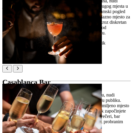
Bar Bard, smješten ispod dubrovačkih povijesnih zidina, nudi
jedinstveni doživljaj koji ga razlikuje od bilo kojeg drugog mjesta u
okolici. Ovaj cafe bar na litici pruža prekrasan panoramski pogled
na more i slikoviti otok Lokrum i predstavlja nezaobilazno mjesto za
posjet u dubrovačkom Starom gradu. Prilaz je samo kroz diskretan
otvor u gradskim zidinama, što Bar Bard čini jednim od
najekskluzivnijih i najprivlačnijih lokala u Dubrovniku.
Lokacija:
Ul. Ispod Mira 14, 20000, Dubrovnik
Casablanca Bar
Bar Casablanca, sinonim za noćni život u Dubrovniku, nudi
neodoljiv izbor koktela i atmosferu koja privlači mlađu publiku.
Smješten u dubrovačkom Starom gradu, ovaj je bar omiljeno mjesto
susreta za one koji se žele opustiti i družiti. Bilo da tek započinjete
noćni izlazak ili tražite savršeno mjesto za završetak večeri, bar
Casablanca nudi doživljaj ispunjen dobrom zabavom, probranim
okusima i fantastičnom glazbom.