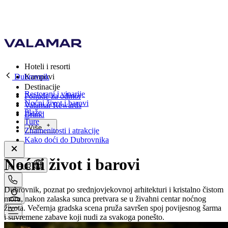
Hoteli i resorti
Dubrovnik
Kampovi
Destinacije
Restorani i vinarije
Ponude za odmor
Noćni život i barovi
Valamar Rewards
Plaže
Brand
Ture
Više
Znamenitosti i atrakcije
Kako doći do Dubrovnika
Noćni život i barovi
hr, EUR
Dubrovnik, poznat po srednjovjekovnoj arhitekturi i kristalno čistom
moru, nakon zalaska sunca pretvara se u živahni centar noćnog
života. Večernja gradska scena pruža savršen spoj povijesnog šarma
i suvremene zabave koji nudi za svakoga ponešto.