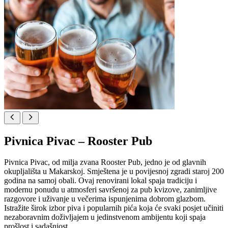
Pivnica Pivac – Rooster Pub
Pivnica Pivac, od milja zvana Rooster Pub, jedno je od glavnih
okupljališta u Makarskoj. Smještena je u povijesnoj zgradi staroj 200
godina na samoj obali. Ovaj renovirani lokal spaja tradiciju i
modernu ponudu u atmosferi savršenoj za pub kvizove, zanimljive
razgovore i uživanje u večerima ispunjenima dobrom glazbom.
Istražite širok izbor piva i popularnih pića koja će svaki posjet učiniti
nezaboravnim doživljajem u jedinstvenom ambijentu koji spaja
prošlost i sadašnjost.