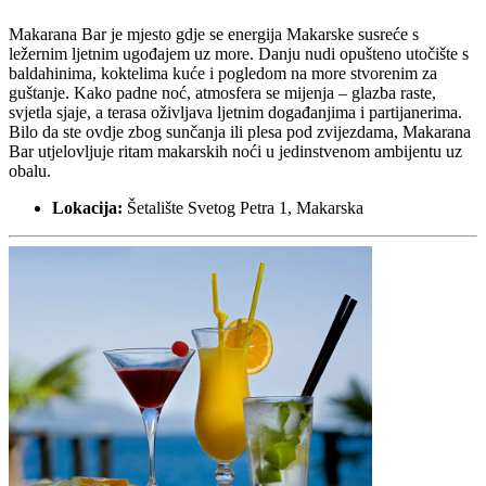
Makarana Bar je mjesto gdje se energija Makarske susreće s
ležernim ljetnim ugođajem uz more. Danju nudi opušteno utočište s
baldahinima, koktelima kuće i pogledom na more stvorenim za
guštanje. Kako padne noć, atmosfera se mijenja – glazba raste,
svjetla sjaje, a terasa oživljava ljetnim događanjima i partijanerima.
Bilo da ste ovdje zbog sunčanja ili plesa pod zvijezdama, Makarana
Bar utjelovljuje ritam makarskih noći u jedinstvenom ambijentu uz
obalu.
Lokacija:
Šetalište Svetog Petra 1, Makarska