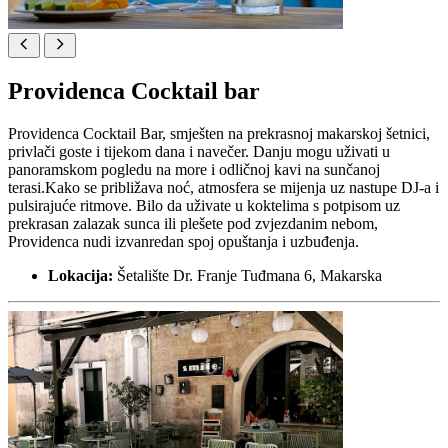
Providenca Cocktail bar
Providenca Cocktail Bar, smješten na prekrasnoj makarskoj šetnici,
privlači goste i tijekom dana i navečer. Danju mogu uživati u
panoramskom pogledu na more i odličnoj kavi na sunčanoj
terasi.Kako se približava noć, atmosfera se mijenja uz nastupe DJ-a i
pulsirajuće ritmove. Bilo da uživate u koktelima s potpisom uz
prekrasan zalazak sunca ili plešete pod zvjezdanim nebom,
Providenca nudi izvanredan spoj opuštanja i uzbuđenja.
Lokacija:
Šetalište Dr. Franje Tuđmana 6, Makarska