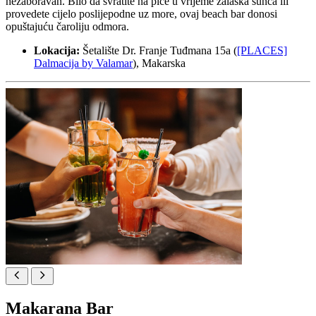
nezaboravan. Bilo da svratite na piće u vrijeme zalaska sunca ili
provedete cijelo poslijepodne uz more, ovaj beach bar donosi
opuštajuću čaroliju odmora.
Lokacija:
Šetalište Dr. Franje Tuđmana 15a (
[PLACES]
Dalmacija by Valamar
), Makarska
Makarana Bar