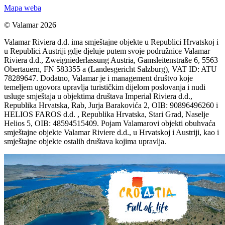
Mapa weba
© Valamar 2026
Valamar Riviera d.d. ima smještajne objekte u Republici Hrvatskoj i
u Republici Austriji gdje djeluje putem svoje podružnice Valamar
Riviera d.d., Zweigniederlassung Austria, Gamsleitenstraße 6, 5563
Obertauern, FN 583355 a (Landesgericht Salzburg), VAT ID: ATU
78289647. Dodatno, Valamar je i management društvo koje
temeljem ugovora upravlja turističkim dijelom poslovanja i nudi
usluge smještaja u objektima društava Imperial Riviera d.d.,
Republika Hrvatska, Rab, Jurja Barakovića 2, OIB: 90896496260 i
HELIOS FAROS d.d. , Republika Hrvatska, Stari Grad, Naselje
Helios 5, OIB: 48594515409. Pojam Valamarovi objekti obuhvaća
smještajne objekte Valamar Riviere d.d., u Hrvatskoj i Austriji, kao i
smještajne objekte ostalih društava kojima upravlja.