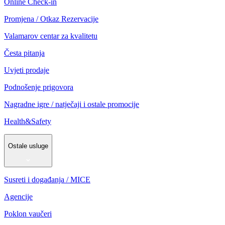
Online Check-in
Promjena / Otkaz Rezervacije
Valamarov centar za kvalitetu
Česta pitanja
Uvjeti prodaje
Podnošenje prigovora
Nagradne igre / natječaji i ostale promocije
Health&Safety
Ostale usluge
Susreti i događanja / MICE
Agencije
Poklon vaučeri