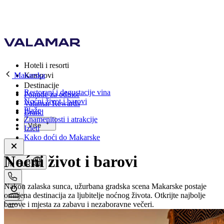
Hoteli i resorti
Makarska
Kampovi
Destinacije
Restorani i degustacije vina
Ponude za odmor
Noćni život i barovi
Valamar Rewards
Plaže
Brand
Znamenitosti i atrakcije
Više
Izleti
Kako doći do Makarske
Noćni život i barovi
hr, EUR
Nakon zalaska sunca, užurbana gradska scena Makarske postaje
omiljena destinacija za ljubitelje noćnog života. Otkrijte najbolje
barove i mjesta za zabavu i nezaboravne večeri.